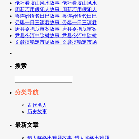
佬巧看坟山风水故事_佬巧看坟山风水
周新巧用假犯人故事_周新巧用假犯人
鲁连妙语驳田巴故事_鲁连妙语驳田巴
晏婴一日三谏君故事_晏婴一日三谏君
唐县令抱瓜审案故事_唐县令抱瓜审案
尹县令河中除树故事_尹县令河中除树
文彦搏稳定市场故事_文彦搏稳定市场
搜索
分类导航
古代名人
历史故事
最新文章
猎人临终出难题故事_猎人临终出难题