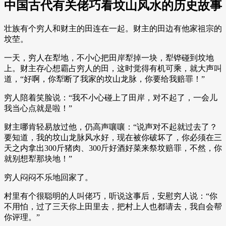
中国古代有关佬巧看坟山风水的历史故事
壮族有个穷人和财主的田连在一起。财主的田边有他家祖宗的
坟茔。
一天，穷人在犁地，不小心把田岸犁掉一块，犁铧碰到坟地
上。财主存心想霸占穷人的田，这时觉得有机可乘，就大声叫
道，“好啊，你犁断了我家的坟山龙脉，你要给我赔罪！”
穷人陪着笑脸说：“我不小心碰上了田岸，对不起了，一会儿
我当心点就是啦！”
财主哪肯轻易放过他，仍高声嚷嚷：“说声对不起就过去了？
要知道，我的坟山龙脉风水好，现在被你破坏了，你必须在三
天之内拿出300斤猪肉、300斤好酒好菜来祭坟赔罪，不然，你
就别想犁那块地！”
穷人闷闷不乐地回家了。
村里有个很聪明的人叫佬巧，听说这事后，安慰穷人说：“你
不用怕，过了三天你上田里去，把村上人也都请去，我自会帮
你评理。”