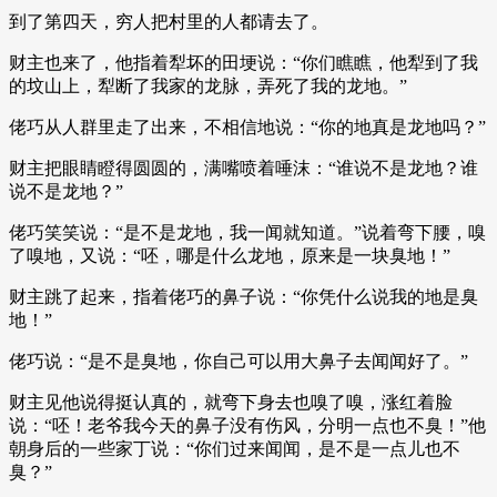
到了第四天，穷人把村里的人都请去了。
财主也来了，他指着犁坏的田埂说：“你们瞧瞧，他犁到了我
的坟山上，犁断了我家的龙脉，弄死了我的龙地。”
佬巧从人群里走了出来，不相信地说：“你的地真是龙地吗？”
财主把眼睛瞪得圆圆的，满嘴喷着唾沫：“谁说不是龙地？谁
说不是龙地？”
佬巧笑笑说：“是不是龙地，我一闻就知道。”说着弯下腰，嗅
了嗅地，又说：“呸，哪是什么龙地，原来是一块臭地！”
财主跳了起来，指着佬巧的鼻子说：“你凭什么说我的地是臭
地！”
佬巧说：“是不是臭地，你自己可以用大鼻子去闻闻好了。”
财主见他说得挺认真的，就弯下身去也嗅了嗅，涨红着脸
说：“呸！老爷我今天的鼻子没有伤风，分明一点也不臭！”他
朝身后的一些家丁说：“你们过来闻闻，是不是一点儿也不
臭？”