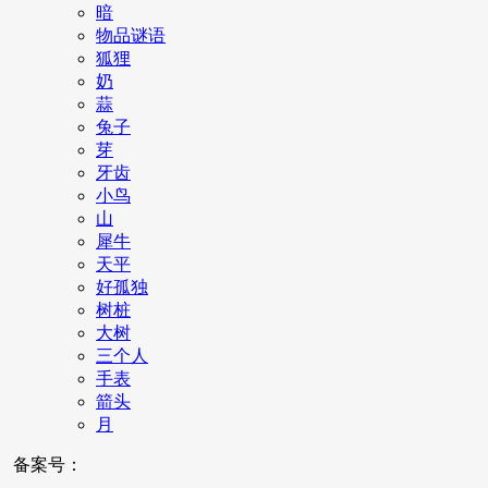
暗
物品谜语
狐狸
奶
蒜
兔子
芽
牙齿
小鸟
山
犀牛
天平
好孤独
树桩
大树
三个人
手表
箭头
月
备案号：