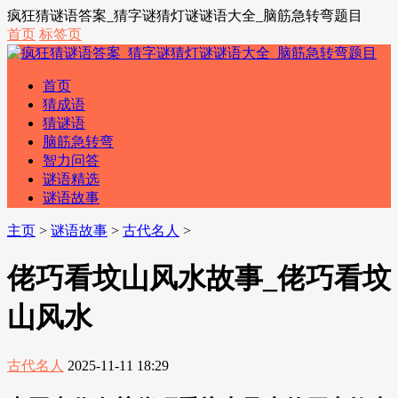
疯狂猜谜语答案_猜字谜猜灯谜谜语大全_脑筋急转弯题目
首页
标签页
首页
猜成语
猜谜语
脑筋急转弯
智力问答
谜语精选
谜语故事
主页
>
谜语故事
>
古代名人
>
佬巧看坟山风水故事_佬巧看坟
山风水
古代名人
2025-11-11 18:29