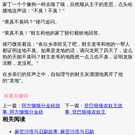
家丁一个个像狗一样去嗅了嗅，自然顺从主子的意思，点头哈
腰地连声说：“不臭！不臭！”
“果真不臭吗？”佬巧追问。
“果真不臭！”财主和他的家丁斩钉截铁地回答。
佬巧微笑着说：“各位乡亲听见了吧，财主老爷和他的一帮人
都证明这地不臭。如果是龙地的话，请问龙死了四天了，这么
热的天能不臭吗？财主老爷的地既然一点儿也不臭，证明龙脉
没断，龙没死。”
在乡亲们的笑声之中，自知理亏的财主灰溜溜地离开了他
的“龙地”。
标签关键词：
上一篇：
阿方慷慨分金砖故
下一篇：
登巴狠揍农奴主故
事_阿方慷慨分金砖
事_登巴狠揍农奴主
相关阅读
麻贺沙塔与召勐故事_麻贺沙塔与召勐