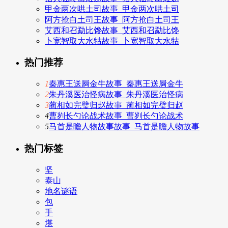
甲金两次哄土司故事_甲金两次哄土司
阿方抢白土司王故事_阿方抢白土司王
艾西和召勐比馋故事_艾西和召勐比馋
卜宽智取大水牯故事_卜宽智取大水牯
热门推荐
1
秦惠王送屙金牛故事_秦惠王送屙金牛
2
朱丹溪医治怪病故事_朱丹溪医治怪病
3
蔺相如完璧归赵故事_蔺相如完璧归赵
4
曹刿长勺论战术故事_曹刿长勺论战术
5
马首是瞻人物故事故事_马首是瞻人物故事
热门标签
坚
泰山
地名谜语
包
手
堪