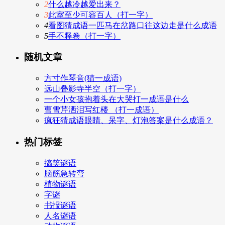
2
什么越冷越爱出来？
3
此室至少可容百人（打一字）
4
看图猜成语一匹马在岔路口往这边走是什么成语
5
手不释卷（打一字）
随机文章
方寸作琴音(猜一成语)
远山叠影寺半空（打一字）
一个小女孩抱着头在大哭打一成语是什么
曹雪芹洒泪写红楼 （打一成语）
疯狂猜成语眼睛、呆字、灯泡答案是什么成语？
热门标签
搞笑谜语
脑筋急转弯
植物谜语
字谜
书报谜语
人名谜语