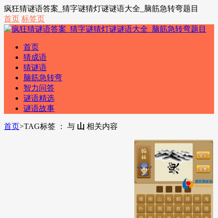
疯狂猜谜语答案_猜字谜猜灯谜谜语大全_脑筋急转弯题目
首页
标签页
首页
猜成语
猜谜语
脑筋急转弯
智力问答
谜语精选
谜语故事
首页
>
TAG标签 ： 与
山
相关内容