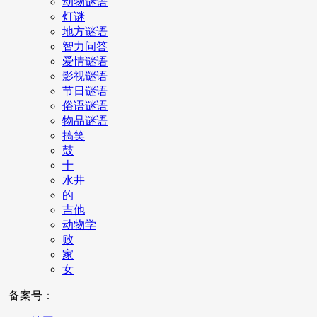
动物谜语
灯谜
地方谜语
智力问答
爱情谜语
影视谜语
节日谜语
俗语谜语
物品谜语
搞笑
鼓
十
水井
的
吉他
动物学
败
家
女
备案号：