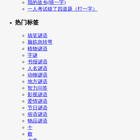
我的故乡(猜一字)
一人考试错了四道题（打一字）
热门标签
搞笑谜语
脑筋急转弯
植物谜语
字谜
书报谜语
人名谜语
动物谜语
地方谜语
智力问答
影视谜语
爱情谜语
节日谜语
俗语谜语
物品谜语
十
败