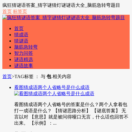
疯狂猜谜语答案_猜字谜猜灯谜谜语大全_脑筋急转弯题目
首页
标签页
首页
猜成语
猜谜语
脑筋急转弯
智力问答
谜语精选
谜语故事
首页
>
TAG标签 ： 与
包
相关内容
看图猜成语两个人省略号是什么成语
看图猜成语两个人省略号的答案是什么？两个人拿着包
打一成语是什么？ 【猜谜思路分析】 【谜底答案】 无
言以对 【意思】就是被问得哑口无言，什么话也回答不
出来。 【示例】：...