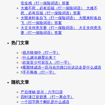
安全感（打一保险词语）答案
大难不死，必有后福（打一保险词语）_大难不
死，必有后福（打一保险词语）答案
大限来时各自飞（打一保险词语）_大限来时各自
飞（打一保险词语）答案
大丈夫何患无妻（打一保险词语）_大丈夫何患无
妻（打一保险词语）答案
热门文章
1
残月映湖中（打一字）
2
什么越冷越爱出来？
3
此室至少可容百人（打一字）
4
看图猜成语一匹马在岔路口往这边走是什么成语
5
手不释卷（打一字）
随机文章
产后便秘 提示：六字口语
四时漫江皆碧透 （打一离合字）
一个回字两个喇叭是什么成语