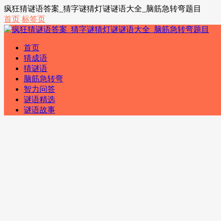
疯狂猜谜语答案_猜字谜猜灯谜谜语大全_脑筋急转弯题目
首页
标签页
首页
猜成语
猜谜语
脑筋急转弯
智力问答
谜语精选
谜语故事