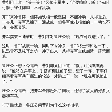
曹刿阻止道：“等一等！”又传令军中，“谁要喧哗，斩！”光叫
弓箭手守住阵脚，不许乱动。
齐军来冲鲁阵，但阵如铁桶一般坚固，不能冲动，只得退后。
一会儿，齐军又擂了一通战鼓，但鲁军像扎根似的，一动也不
动，齐军又退。
齐军擂罢三通鼓时，曹刿才对鲁庄公说：“现在可以进兵了。”
这时，鲁军战鼓一响。同时下令冲杀，鲁军将士“哗”地一下，
以迅雷不及掩耳之势，冲了出来，杀得齐军全线崩溃，落荒而
逃。
鲁庄公正想下令追击，曹刿却又阻止道：“慢，让我瞧瞧再
说，”他站在兵车上，手搭凉棚往前了望，望了一阵，下车仔
细察看齐军兵车碾过的轮迹，才跳上车，说：“现在可以追击
了。”
庄公下令追击，把齐军全部赶出了国境，还得了敌人的好多兵
器和车马。
打了胜仗后，鲁庄公问曹刿为什么这样指挥。