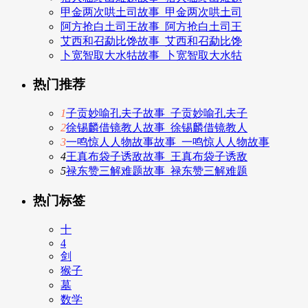
甲金两次哄土司故事_甲金两次哄土司
阿方抢白土司王故事_阿方抢白土司王
艾西和召勐比馋故事_艾西和召勐比馋
卜宽智取大水牯故事_卜宽智取大水牯
热门推荐
1
子贡妙喻孔夫子故事_子贡妙喻孔夫子
2
徐锡麟借镜教人故事_徐锡麟借镜教人
3
一鸣惊人人物故事故事_一鸣惊人人物故事
4
王真布袋子诱敌故事_王真布袋子诱敌
5
禄东赞三解难题故事_禄东赞三解难题
热门标签
十
4
剑
猴子
墓
数学