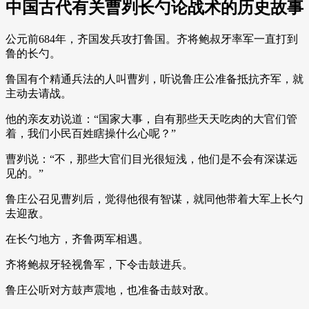
中国古代有关曹刿长勺论战术的历史故事
公元前684年，齐国发兵攻打鲁国。齐将鲍叔牙率军一直打到
鲁的长勺。
鲁国有个精通兵法的人叫曹刿，听说鲁庄公准备抵抗齐军，就
主动去请战。
他的亲友劝说道：“国家大事，自有那些天天吃肉的大官们管
着，我们小民百姓瞎操什么心呢？”
曹刿说：“不，那些大官们目光很短浅，他们是不会有深谋远
见的。”
鲁庄公召见曹刿后，觉得他很有智谋，就同他带着大军上长勺
去迎敌。
在长勺地方，齐鲁两军相遇。
齐将鲍叔牙轻视鲁军，下令击鼓进兵。
鲁庄公听对方鼓声震地，也准备击鼓对敌。