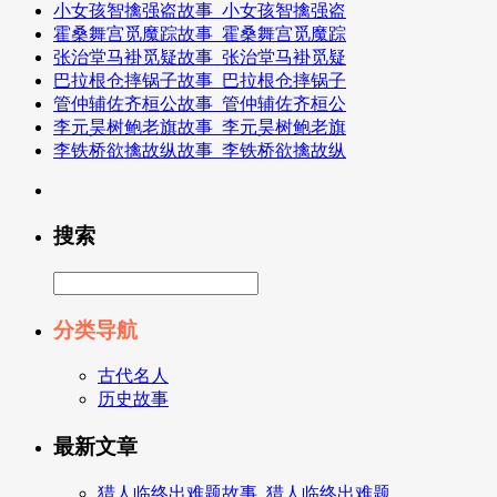
小女孩智擒强盗故事_小女孩智擒强盗
霍桑舞宫觅魔踪故事_霍桑舞宫觅魔踪
张治堂马褂觅疑故事_张治堂马褂觅疑
巴拉根仓摔锅子故事_巴拉根仓摔锅子
管仲辅佐齐桓公故事_管仲辅佐齐桓公
李元昊树鲍老旗故事_李元昊树鲍老旗
李铁桥欲擒故纵故事_李铁桥欲擒故纵
搜索
分类导航
古代名人
历史故事
最新文章
猎人临终出难题故事_猎人临终出难题