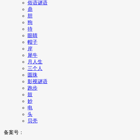
俗语谜语
鼎
胆
狗
待
眼睛
帽子
岸
犀牛
月人生
三个人
圆珠
影视谜语
跑步
鼓
妙
电
头
贝壳
备案号：