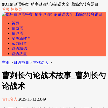
疯狂猜谜语答案_猜字谜猜灯谜谜语大全_脑筋急转弯题目
首页
标签页
首页
猜成语
猜谜语
脑筋急转弯
智力问答
谜语精选
谜语故事
主页
>
谜语故事
>
古代名人
>
曹刿长勺论战术故事_曹刿长勺
论战术
古代名人
2025-11-12 23:49