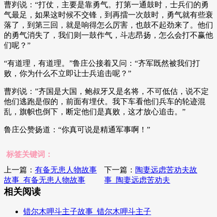
曹刿说：“打仗，主要是靠勇气。打第一通鼓时，士兵们的勇
气最足，如果这时候不交锋，到再擂一次鼓时，勇气就有些衰
落了，到第三回，就是响得怎么厉害，也鼓不起劲来了。他们
的勇气消失了，我们则一鼓作气，斗志昂扬，怎么会打不赢他
们呢？”
“有道理，有道理。”鲁庄公接着又问：“齐军既然被我们打
败，你为什么不立即让士兵追击呢？”
曹刿说：”齐国是大国，鲍叔牙又是名将，不可低估，说不定
他们逃跑是假的，前面有埋伏。我下车看他们兵车的轮迹混
乱，旗帜也倒下，断定他们是真败，这才放心追击。”
鲁庄公赞扬道：“你真可说是精通军事啊！”
标签关键词：
上一篇：
有备无患人物故事
下一篇：
陶妻远虑苦劝夫故
故事_有备无患人物故事
事_陶妻远虑苦劝夫
相关阅读
错尔木呷斗主子故事_错尔木呷斗主子