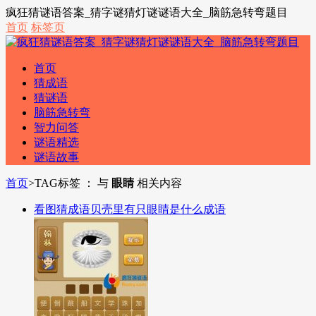
疯狂猜谜语答案_猜字谜猜灯谜谜语大全_脑筋急转弯题目
首页
标签页
首页
猜成语
猜谜语
脑筋急转弯
智力问答
谜语精选
谜语故事
首页
>
TAG标签 ： 与
眼睛
相关内容
看图猜成语贝壳里有只眼睛是什么成语