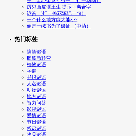
子，全心全意捉虫子 （打一动物）
厉鬼画皮诓王生 提示：离合字
诉贫 （打一桃花源记一句）
一个什么地方能大能小?
倒是一缄书为了媒证 （中药）
热门标签
搞笑谜语
脑筋急转弯
植物谜语
字谜
书报谜语
人名谜语
动物谜语
地方谜语
智力问答
影视谜语
爱情谜语
节日谜语
俗语谜语
物品谜语