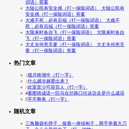
词语）答案
大陆公民有安全感（打一保险词语）_大陆公民有
安全感（打一保险词语）答案
大难不死，必有后福（打一保险词语）_大难不
死，必有后福（打一保险词语）答案
大限来时各自飞（打一保险词语）_大限来时各自
飞（打一保险词语）答案
大丈夫何患无妻（打一保险词语）_大丈夫何患无
妻（打一保险词语）答案
热门文章
1
残月映湖中（打一字）
2
什么越冷越爱出来？
3
此室至少可容百人（打一字）
4
看图猜成语一匹马在岔路口往这边走是什么成语
5
手不释卷（打一字）
随机文章
三角脑袋长脖子，披着一身绿袍子，两手举着大刀