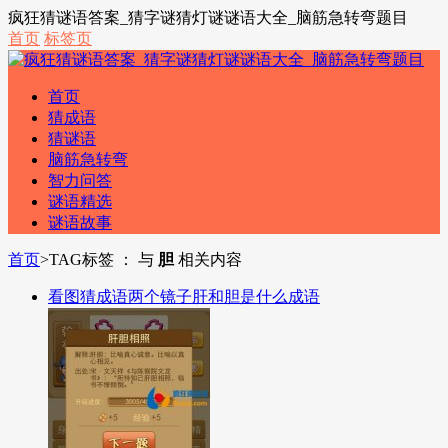
疯狂猜谜语答案_猜字谜猜灯谜谜语大全_脑筋急转弯题目
首页
标签页
首页
猜成语
猜谜语
脑筋急转弯
智力问答
谜语精选
谜语故事
首页
>
TAG标签 ： 与
胆
相关内容
看图猜成语两个镜子肝和胆是什么成语