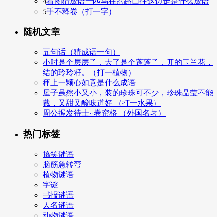
4
看图猜成语一匹马在岔路口往这边走是什么成语
5
手不释卷（打一字）
随机文章
五句话（猜成语一句）
小时是个层层子，大了是个蓬蓬子，开的玉兰花，
结的玲玲籽。（打一植物）
秤上一颗心如意是什么成语
屋子虽然小又小，装的珍珠可不少，珍珠晶莹不能
戴，又甜又酸味道好 （打一水果）
周公握发待士··卷帘格 （外国名著）
热门标签
搞笑谜语
脑筋急转弯
植物谜语
字谜
书报谜语
人名谜语
动物谜语