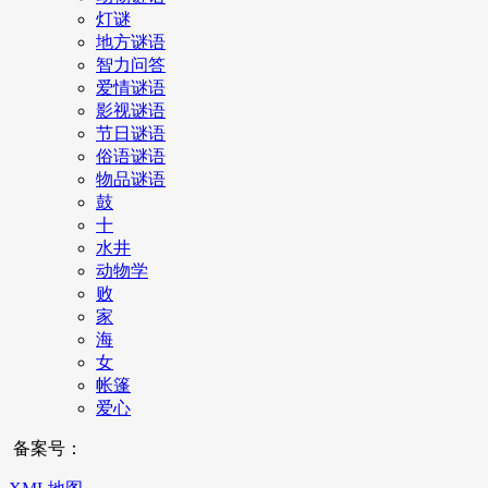
灯谜
地方谜语
智力问答
爱情谜语
影视谜语
节日谜语
俗语谜语
物品谜语
鼓
十
水井
动物学
败
家
海
女
帐篷
爱心
备案号：