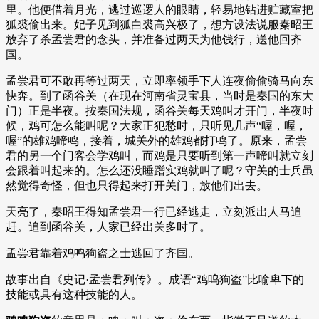
里。他便借着月光，逃过巡逻人的眼睛，轻易地钻进贮藏室把
狐裘偷出来。妃子见到狐白裘高兴极了，想方设法说服秦昭王
放弃了杀孟尝君的念头，并准备过两天为他饯行，送他回齐
国。
孟尝君可不敢再等过两天，立即率领手下人连夜偷偷骑马向东
快奔。到了函谷关（在现在河南省灵宝县，当时是秦国的东大
门）正是半夜。按秦国法规，函谷关每天鸡叫才开门，半夜时
候，鸡可怎么能叫呢？大家正犯愁时，只听见几声“喔，喔，
喔”的雄鸡啼鸣，接着，城关外的雄鸡都打鸣了。原来，孟尝
君的另一个门客会学鸡叫，而鸡是只要听到第一声啼叫就立刻
会跟着叫起来的。怎么还没睡蹭实鸡就叫了呢？守关的士兵虽
然觉得奇怪，但也只得起来打开关门，放他们出去。
天亮了，秦昭王得知孟尝君一行已经逃走，立刻派出人马追
赶。追到函谷关，人家已经出关多时了。
孟尝君靠着鸡鸣狗盗之士逃回了齐国。
故事出自《史记·孟尝君列传》。成语“鸡呜狗盗”比喻卑下的
技能或具有这种技能的人。