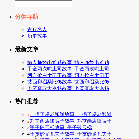
分类导航
古代名人
历史故事
最新文章
猎人临终出难题故事_猎人临终出难题
甲金两次哄土司故事_甲金两次哄土司
阿方抢白土司王故事_阿方抢白土司王
艾西和召勐比馋故事_艾西和召勐比馋
卜宽智取大水牯故事_卜宽智取大水牯
热门推荐
1
二拐子惩老和尚故事_二拐子惩老和尚
2
郑堂画店擒骗子故事_郑堂画店擒骗子
3
墨子破云梯故事_墨子破云梯
4
子贡妙喻孔夫子故事_子贡妙喻孔夫子