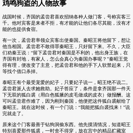
鸡鸣狗盗的人物故事
战国时候，齐国的孟尝君喜欢招纳各种人做门客，号称宾客三
千。他对宾客是来者不拒，有才能的让他们各尽其能，没有才
能的也提供食宿。
有一次，孟尝君率领众宾客出使秦国。秦昭王将他留下，想让
他当相国。孟尝君不敢得罪秦昭王，只好留下来。不久，大臣
们劝秦王说：“留下孟尝君对秦国是不利的，他出身王族，在
齐国有封地，有家人，怎么会真心为秦国办事呢？”秦昭王觉
得有理，便改变了主意，把孟尝君和他的手下人软禁起来，只
等找个借口杀掉。
泰昭王有个最受宠爱的妃子，只要妃子说一，昭王绝不说二。
孟尝君派人去求她救助。妃子答应了，条件是拿齐国那一件天
下无双的狐白裘（用白色狐腋的皮毛做成的皮衣）做报酬。这
可叫孟尝君作难了，因为刚到秦国，他便把这件狐白裘献给了
秦昭王。就在这时候，有一个门说：“我能把狐白裘找来！”说
完就走了。
原来这个门客最善于钻狗洞偷东西。他先摸清情况，知道昭王
特别喜爱那件狐裘，一时舍不得穿，放在宫中的精品贮藏室