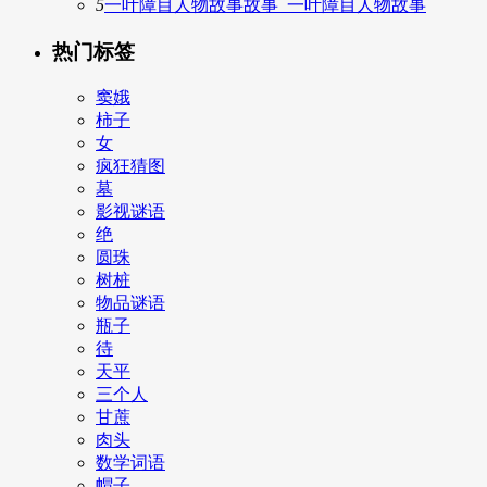
5
一叶障目人物故事故事_一叶障目人物故事
热门标签
窦娥
柿子
女
疯狂猜图
墓
影视谜语
绝
圆珠
树桩
物品谜语
瓶子
待
天平
三个人
甘蔗
肉头
数学词语
帽子