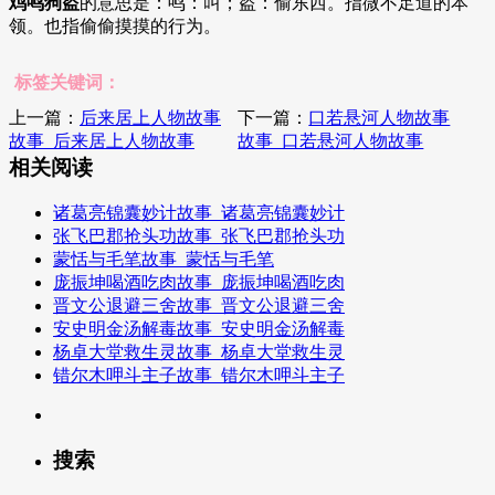
鸡鸣狗盗
的意思是：鸣：叫；盗：偷东西。指微不足道的本
领。也指偷偷摸摸的行为。
标签关键词：
上一篇：
后来居上人物故事
下一篇：
口若悬河人物故事
故事_后来居上人物故事
故事_口若悬河人物故事
相关阅读
诸葛亮锦囊妙计故事_诸葛亮锦囊妙计
张飞巴郡抢头功故事_张飞巴郡抢头功
蒙恬与毛笔故事_蒙恬与毛笔
庞振坤喝酒吃肉故事_庞振坤喝酒吃肉
晋文公退避三舍故事_晋文公退避三舍
安史明金汤解毒故事_安史明金汤解毒
杨卓大堂救生灵故事_杨卓大堂救生灵
错尔木呷斗主子故事_错尔木呷斗主子
搜索