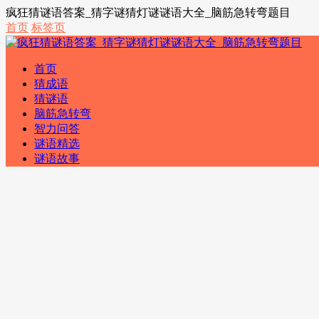
疯狂猜谜语答案_猜字谜猜灯谜谜语大全_脑筋急转弯题目
首页
标签页
首页
猜成语
猜谜语
脑筋急转弯
智力问答
谜语精选
谜语故事