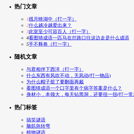
热门文章
1
残月映湖中（打一字）
2
什么越冷越爱出来？
3
此室至少可容百人（打一字）
4
看图猜成语一匹马在岔路口往这边走是什么成语
5
手不释卷（打一字）
随机文章
与君相伴下西洋（打一字）
什么东西有风吹不动，无风动(打一物品)
为什么帽子脏了要翻面再戴
看图猜成语一个口字里有个病字答案是什么？
身材小，本领大，每天钻黑洞，还要扭一扭(打一常
热门标签
搞笑谜语
脑筋急转弯
植物谜语