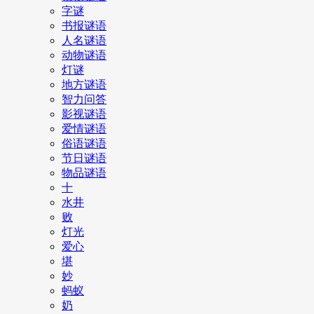
字谜
书报谜语
人名谜语
动物谜语
灯谜
地方谜语
智力问答
影视谜语
爱情谜语
俗语谜语
节日谜语
物品谜语
十
水井
败
灯光
爱心
堪
妙
蚂蚁
奶