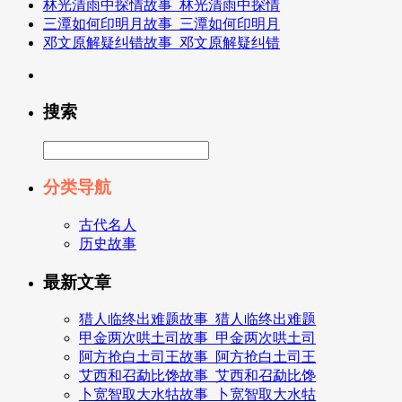
林光清雨中探情故事_林光清雨中探情
三潭如何印明月故事_三潭如何印明月
邓文原解疑纠错故事_邓文原解疑纠错
搜索
分类导航
古代名人
历史故事
最新文章
猎人临终出难题故事_猎人临终出难题
甲金两次哄土司故事_甲金两次哄土司
阿方抢白土司王故事_阿方抢白土司王
艾西和召勐比馋故事_艾西和召勐比馋
卜宽智取大水牯故事_卜宽智取大水牯