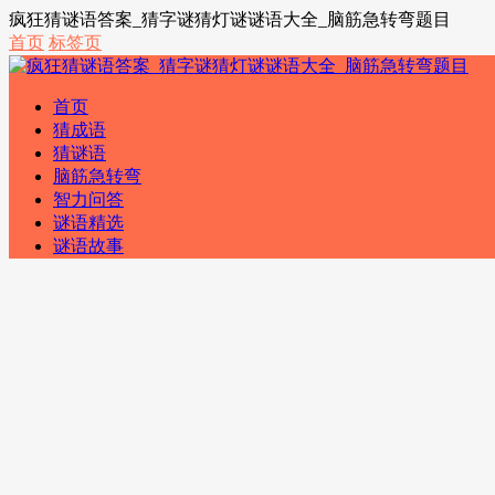
疯狂猜谜语答案_猜字谜猜灯谜谜语大全_脑筋急转弯题目
首页
标签页
首页
猜成语
猜谜语
脑筋急转弯
智力问答
谜语精选
谜语故事