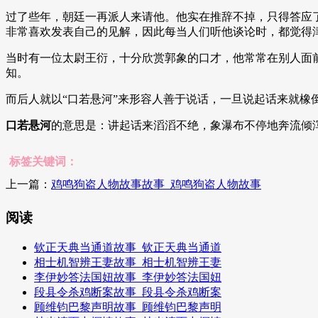
过了些年，朝廷一再派人来请他。他实在推辞不掉，只得答应
非常喜欢发表自己的见解，因此每当人们听他谈论时，都觉得
当时有一位太尉王衍，十分欣赏郭象的口才，他常常在别人面
知。
而后人就以“口若悬河”来形容人善于说话，一旦说起话来就橡
口若悬河
的意思是：讲起话来滔滔不绝，象瀑布不停地奔流倾
标签关键词：
上一篇：
鸡鸣狗盗人物故事故事_鸡鸣狗盗人物故事
阅读
钦正天典当通道故事_钦正天典当通道
相士机智辨王妻故事_相士机智辨王妻
李伊妙答法国妞故事_李伊妙答法国妞
段县令杀鸡断案故事_段县令杀鸡断案
顾维钧巴黎声明故事_顾维钧巴黎声明