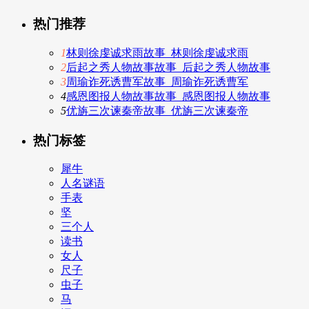
热门推荐
1
林则徐虔诚求雨故事_林则徐虔诚求雨
2
后起之秀人物故事故事_后起之秀人物故事
3
周瑜诈死诱曹军故事_周瑜诈死诱曹军
4
感恩图报人物故事故事_感恩图报人物故事
5
优旃三次谏秦帝故事_优旃三次谏秦帝
热门标签
犀牛
人名谜语
手表
坚
三个人
读书
女人
尺子
虫子
马