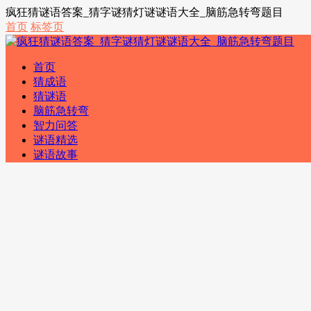
疯狂猜谜语答案_猜字谜猜灯谜谜语大全_脑筋急转弯题目
首页
标签页
首页
猜成语
猜谜语
脑筋急转弯
智力问答
谜语精选
谜语故事