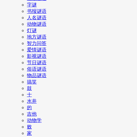
字谜
书报谜语
人名谜语
动物谜语
灯谜
地方谜语
智力问答
爱情谜语
影视谜语
节日谜语
俗语谜语
物品谜语
搞笑
鼓
十
水井
的
吉他
动物学
败
家