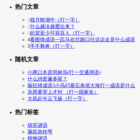
热门文章
1
残月映湖中（打一字）
2
什么越冷越爱出来？
3
此室至少可容百人（打一字）
4
看图猜成语一匹马在岔路口往这边走是什么成语
5
手不释卷（打一字）
随机文章
小两口本是同林鸟(打一交通用语)
什么鸡普遍多呢？
疯狂猜成语3小鸟叼着石来填大海打一成语是什么
东西要背上才对 （打一国家名）
大风起兮云飞扬（打一字）
热门标签
搞笑谜语
脑筋急转弯
植物谜语