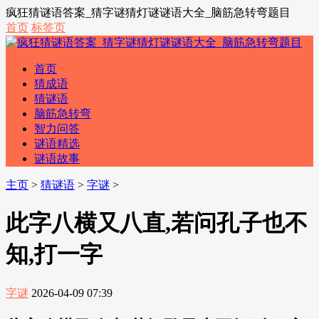
疯狂猜谜语答案_猜字谜猜灯谜谜语大全_脑筋急转弯题目
首页
标签页
首页
猜成语
猜谜语
脑筋急转弯
智力问答
谜语精选
谜语故事
主页
>
猜谜语
>
字谜
>
此字八横又八直,若问孔子也不
知,打一字
字谜
2026-04-09 07:39