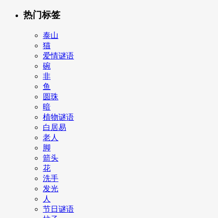
热门标签
泰山
猫
爱情谜语
碗
非
鱼
圆珠
暗
植物谜语
白居易
老人
脚
箭头
花
洗手
发光
人
节日谜语