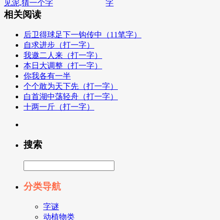
见泥,猜一个字
字
相关阅读
后卫得球足下一钩传中（11笔字）
自求进步（打一字）
我邀二人来（打一字）
本日大调整（打一字）
你我各有一半
个个敢为天下先（打一字）
白首湖中荡轻舟（打一字）
十两一斤（打一字）
搜索
分类导航
字谜
动植物类