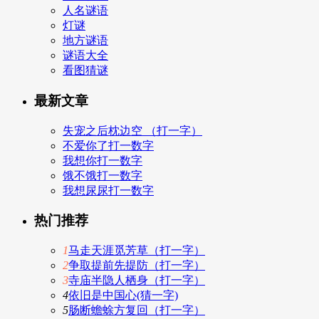
人名谜语
灯谜
地方谜语
谜语大全
看图猜谜
最新文章
失宠之后枕边空 （打一字）
不爱你了打一数字
我想你打一数字
饿不饿打一数字
我想尿尿打一数字
热门推荐
1
马走天涯觅芳草（打一字）
2
争取提前先提防（打一字）
3
寺庙半隐人栖身（打一字）
4
依旧是中国心(猜一字)
5
肠断蟾蜍方复回（打一字）