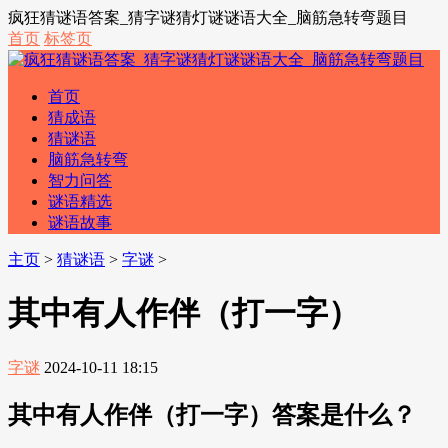
疯狂猜谜语答案_猜字谜猜灯谜谜语大全_脑筋急转弯题目
首页
标签页
首页
猜成语
猜谜语
脑筋急转弯
智力问答
谜语精选
谜语故事
主页
>
猜谜语
>
字谜
>
其中有人作伴（打一字）
字谜
2024-10-11 18:15
其中有人作伴（打一字）答案是什么？