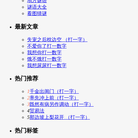
地方谜语
谜语大全
看图猜谜
最新文章
失宠之后枕边空 （打一字）
不爱你了打一数字
我想你打一数字
饿不饿打一数字
我想尿尿打一数字
热门推荐
1
千金出闺门（打一字）
2
率先冲上前（打一字）
3
既然有病另作调动（打一字）
4
贸易法
5
那边坡上梨花开 （打一字）
热门标签