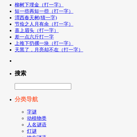
柳树下埋金（打一字）
短一些再短一些（打一字）
渭西春天树(猜一字)
节俭之人月有余（打一字）
喜上眉头（打一字）
差一点六斤打一字
上推下扔摞一块（打一字）
天黑了，月亮却不在（打一字）
搜索
分类导航
字谜
动植物类
人名谜语
灯谜