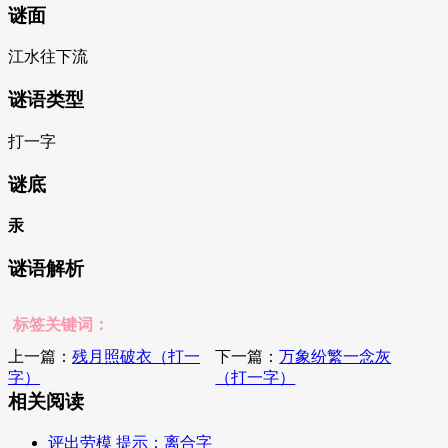
谜面
江水往下流
谜语类型
打一字
谜底
汞
谜语解析
标签关键词：
上一篇：
残月照破衣（打一
下一篇：
万象纷繁一念灰
字）
（打一字）
相关阅读
评出劳模 提示：离合字