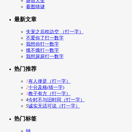
谜语大全
看图猜谜
最新文章
失宠之后枕边空 （打一字）
不爱你了打一数字
我想你打一数字
饿不饿打一数字
我想尿尿打一数字
热门推荐
1
有人便是（打一字）
2
十分及格(猜一字)
3
教子有方（打一字）
4
今时不与旧时同（打一字）
5
诚实无话可说（打一字）
热门标签
钟