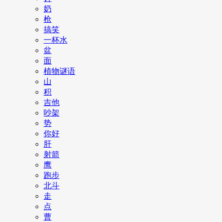
奶
枪
搞笑
一杯水
盆
面
植物谜语
山
积
吉他
吵架
势
你好
肝
射箭
鹰
跑步
北斗
走
点
曹