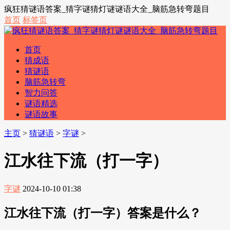
疯狂猜谜语答案_猜字谜猜灯谜谜语大全_脑筋急转弯题目
首页
标签页
首页
猜成语
猜谜语
脑筋急转弯
智力问答
谜语精选
谜语故事
主页
>
猜谜语
>
字谜
>
江水往下流（打一字）
字谜
2024-10-10 01:38
江水往下流（打一字）答案是什么？