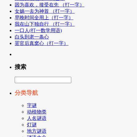
因为喜欢，接受在先 （打一字）
女娲一去为神首 （打一字）
早晚时间全用上（打一字）
我在山下独自行 （打一字）
一口人(打一数学用语)
白头到老一条心
罢官后真窝心（打一字）
搜索
分类导航
字谜
动植物类
人名谜语
灯谜
地方谜语