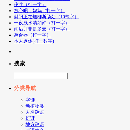
伤兵（打一字）
放心吧，妈妈（打一字）
斜阳正在烟柳断肠处（10笔字）
一夜浅水清如许（打一字）
雨后并非是多云（打一字）
离合器（打一字）
本人退休(打一数字)
搜索
分类导航
字谜
动植物类
人名谜语
灯谜
地方谜语