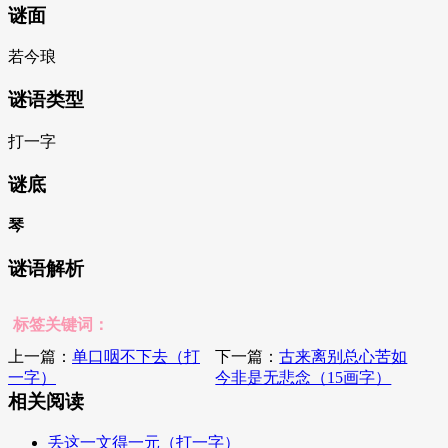
谜面
若今琅
谜语类型
打一字
谜底
琴
谜语解析
标签关键词：
上一篇：
单口咽不下去（打
下一篇：
古来离别总心苦如
一字）
今非是无悲念（15画字）
相关阅读
丢这一文得一元（打一字）