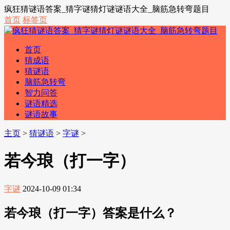
疯狂猜谜语答案_猜字谜猜灯谜谜语大全_脑筋急转弯题目
首页
标签页
首页
猜成语
猜谜语
脑筋急转弯
智力问答
谜语精选
谜语故事
主页
>
猜谜语
>
字谜
>
若今琅（打一字）
字谜
2024-10-09 01:34
若今琅（打一字）答案是什么？