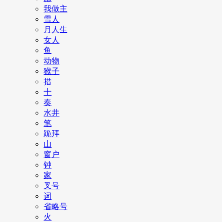
我做主
雪人
月人生
女人
鱼
动物
猴子
措
十
奏
水井
笔
跪拜
山
窗户
钟
家
叉号
词
省略号
火