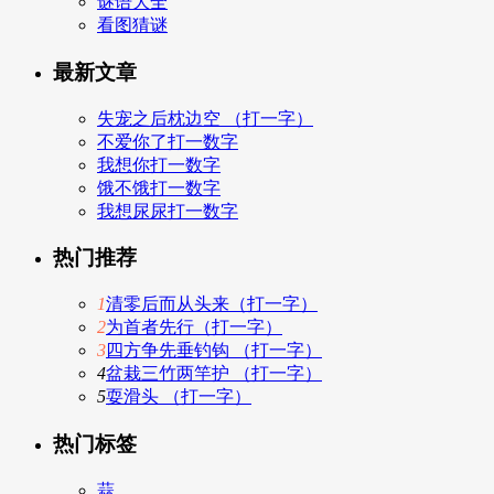
谜语大全
看图猜谜
最新文章
失宠之后枕边空 （打一字）
不爱你了打一数字
我想你打一数字
饿不饿打一数字
我想尿尿打一数字
热门推荐
1
清零后而从头来（打一字）
2
为首者先行（打一字）
3
四方争先垂钓钩 （打一字）
4
盆栽三竹两竿护 （打一字）
5
耍滑头 （打一字）
热门标签
蒜