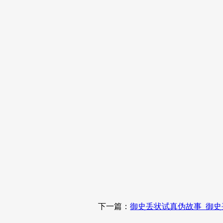
下一篇：
御史丢状试真伪故事_御史