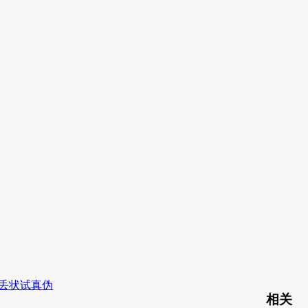
丢状试真伪
相关