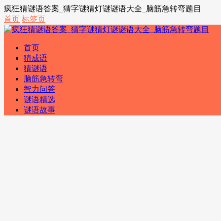
疯狂猜谜语答案_猜字谜猜灯谜谜语大全_脑筋急转弯题目
首页
标签页
首页
猜成语
猜谜语
脑筋急转弯
智力问答
谜语精选
谜语故事