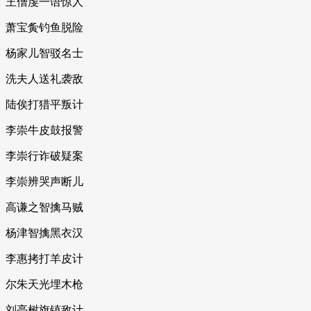
王僧虔一语惊人
萧宝夤钓鱼脱险
杨家儿智驳名士
洗夫人送礼袭敌
陆俟打猎平叛计
李崇牛皮鼓报警
李崇行诈破疑案
李崇辨哭声断儿
高谦之智擒马贼
杨津智擒黑衣汉
李惠拷打羊皮计
尔朱天光埋木枪
刘亮树旗镇敌计