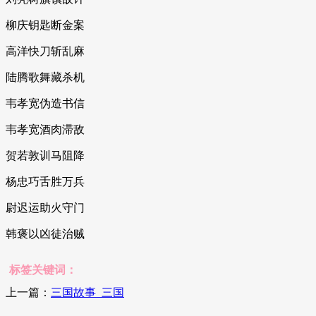
柳庆钥匙断金案
高洋快刀斩乱麻
陆腾歌舞藏杀机
韦孝宽伪造书信
韦孝宽酒肉滞敌
贺若敦训马阻降
杨忠巧舌胜万兵
尉迟运助火守门
韩褒以凶徒治贼
标签关键词：
上一篇：
三国故事_三国