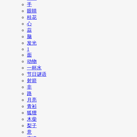
手
眼睛
桂花
心
蒜
脑
发光
1
面
动物
一杯水
节日谜语
射箭
非
路
月亮
青衫
狐狸
木柴
梨子
意