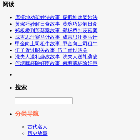
阅读
庞振坤劝架妙法故事_庞振坤劝架妙法
黄琬巧妙解日食故事_黄琬巧妙解日食
郑板桥判茨菇案故事_郑板桥判茨菇案
成吉思汗赛马计故事_成吉思汗赛马计
甲金向土司租牛故事_甲金向土司租牛
伍子胥过昭关故事_伍子胥过昭关
洗夫人送礼袭敌故事_洗夫人送礼袭敌
何塘藏杯除奸臣故事_何塘藏杯除奸臣
搜索
分类导航
古代名人
历史故事