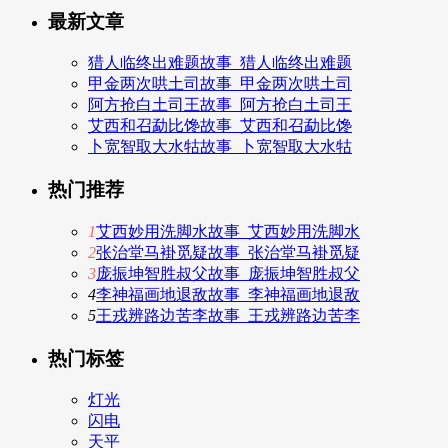
最新文章
猎人临终出难题故事_猎人临终出难题
甲金两次哄土司故事_甲金两次哄土司
阿方抢白土司王故事_阿方抢白土司王
艾西和召勐比馋故事_艾西和召勐比馋
卜宽智取大水牯故事_卜宽智取大水牯
热门推荐
1
艾西妙用洗脚水故事_艾西妙用洗脚水
2
张治堂马褂觅疑故事_张治堂马褂觅疑
3
庞振坤智胜叔父故事_庞振坤智胜叔父
4
李神福画地退敌故事_李神福画地退敌
5
王戎辨路边苦李故事_王戎辨路边苦李
热门标签
灯光
闪电
天平