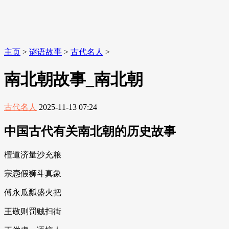
主页
>
谜语故事
>
古代名人
>
南北朝故事_南北朝
古代名人
2025-11-13 07:24
中国古代有关南北朝的历史故事
檀道济量沙充粮
宗悫假狮斗真象
傅永瓜瓢盛火把
王敬则罚贼扫街