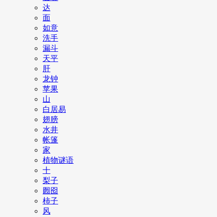
达
面
如意
洗手
漏斗
天平
肝
龙钟
苹果
山
白居易
翅膀
水井
帐篷
家
植物谜语
十
梨子
囫囵
柿子
风