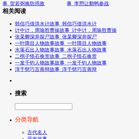
事_贺若弼换防惑敌
事_李愬让鹅鸭参战
相关阅读
韩信巧借洪水计故事_韩信巧借洪水计
计中计，周瑜胜曹操故事_计中计，周瑜胜曹操
张杲卿深井探尸故事_张杲卿深井探尸
一叶障目人物故事故事_一叶障目人物故事
水落石出人物故事故事_水落石出人物故事
二拐子怪石换赏故事_二拐子怪石换赏
一发千钧人物故事故事_一发千钧人物故事
淳于髡巧言善辩故事_淳于髡巧言善辩
搜索
分类导航
古代名人
历史故事