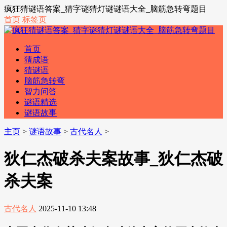
疯狂猜谜语答案_猜字谜猜灯谜谜语大全_脑筋急转弯题目
首页
标签页
首页
猜成语
猜谜语
脑筋急转弯
智力问答
谜语精选
谜语故事
主页
>
谜语故事
>
古代名人
>
狄仁杰破杀夫案故事_狄仁杰破
杀夫案
古代名人
2025-11-10 13:48