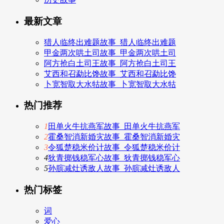
最新文章
猎人临终出难题故事_猎人临终出难题
甲金两次哄土司故事_甲金两次哄土司
阿方抢白土司王故事_阿方抢白土司王
艾西和召勐比馋故事_艾西和召勐比馋
卜宽智取大水牯故事_卜宽智取大水牯
热门推荐
1
田单火牛抗燕军故事_田单火牛抗燕军
2
霍桑智消新婚灾故事_霍桑智消新婚灾
3
令狐楚稳米价计故事_令狐楚稳米价计
4
狄青掷钱稳军心故事_狄青掷钱稳军心
5
孙膑减灶诱敌人故事_孙膑减灶诱敌人
热门标签
词
爱心