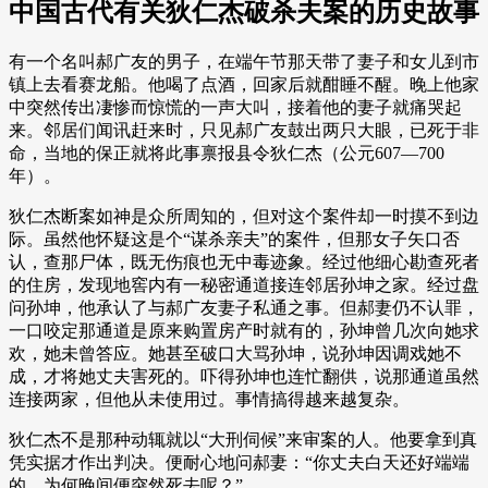
中国古代有关狄仁杰破杀夫案的历史故事
有一个名叫郝广友的男子，在端午节那天带了妻子和女儿到市
镇上去看赛龙船。他喝了点酒，回家后就酣睡不醒。晚上他家
中突然传出凄惨而惊慌的一声大叫，接着他的妻子就痛哭起
来。邻居们闻讯赶来时，只见郝广友鼓出两只大眼，已死于非
命，当地的保正就将此事禀报县令狄仁杰（公元607—700
年）。
狄仁杰断案如神是众所周知的，但对这个案件却一时摸不到边
际。虽然他怀疑这是个“谋杀亲夫”的案件，但那女子矢口否
认，查那尸体，既无伤痕也无中毒迹象。经过他细心勘查死者
的住房，发现地窖内有一秘密通道接连邻居孙坤之家。经过盘
问孙坤，他承认了与郝广友妻子私通之事。但郝妻仍不认罪，
一口咬定那通道是原来购置房产时就有的，孙坤曾几次向她求
欢，她未曾答应。她甚至破口大骂孙坤，说孙坤因调戏她不
成，才将她丈夫害死的。吓得孙坤也连忙翻供，说那通道虽然
连接两家，但他从未使用过。事情搞得越来越复杂。
狄仁杰不是那种动辄就以“大刑伺候”来审案的人。他要拿到真
凭实据才作出判决。便耐心地问郝妻：“你丈夫白天还好端端
的，为何晚间便突然死去呢？”