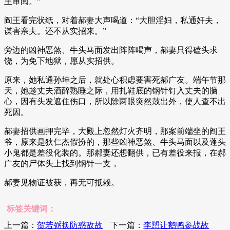
王审阅。”
阎王看完状纸，对着郝妻大声喝道：“大胆淫妇，私通奸夫，
谋害亲夫。还不从实招来。”
旁边的凶神恶煞、牛头马面发出阵阵喝声，郝妻只得磕头求
饶，为免下地狱，愿从实招供。
原来，她私通孙坤之后，就处心积虑要害死郝广友。端午节那
天，她趁丈夫酒醉熟睡之际，用扎鞋底的钢针钉入丈夫的脑
心，因有头发遮住伤口，所以除两眼突然鼓出外，使人查不出
死因。
郝妻招供画押完毕，大殿上忽然灯火齐明，那案前端坐的阎王
爷，原来是狄仁杰假扮的，那些凶神恶煞、牛头马面以及蓬头
小鬼都是差役化装的。那郝妻还想翻供，已有差役来报，在郝
广友的尸体头上找到钢针一支，
郝妻见物证被获，再无可抵赖。
标签关键词：
上一篇：
贺若弼换防惑敌故
下一篇：
李愬让鹅鸭参战故