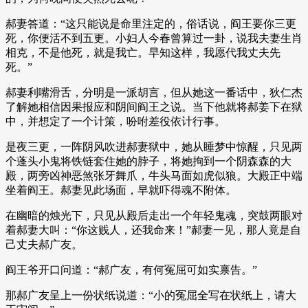
郝妻答道：“这只能说是命里注定的，俗话说，阎王要你三更
死，你便活不到五更。小妇人今春曾算过一卦，说我夫妻生肖
相克，不是他死，就是我亡。早知这样，我愿代我丈夫先
死。”
郝妻利嘴滑舌，分明是一派胡言，但从她这一番话中，狄仁杰
了解她相信因果报应和阴间阎王之说。当下他就将郝姜下在狱
中，并想定了一个计策，吩咐差役依计行事。
是夜三更，一阵阴风吹进郝妻狱中，她从睡梦中惊醒，只见两
个蓬头小鬼将铁链套住她的脖子，将她拘到一个阴森森的大
殿，两旁凶神恶煞张牙舞爪，牛头马面如虎似狼。大殿正中端
坐着阎王。郝妻见此场面，早就吓得魂不附体。
在幽暗的烛光下，只见从殿后走出一个年轻鬼魂，突鼓两眼对
着郝妻大叫：“你这贱人，还我命来！”郝妻一见，那人竟是自
己丈夫郝广友。
阎王爷开口问道：“郝广友，有何冤屈可如实禀告。”
那郝广友呈上一份状纸说道：“小的冤屈全写在状纸上，请大