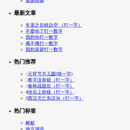
看图猜谜
最新文章
失宠之后枕边空 （打一字）
不爱你了打一数字
我想你打一数字
饿不饿打一数字
我想尿尿打一数字
热门推荐
1
元宵节月儿圆(猜一字)
2
希字没有错（打一字）
3
春秋战国后（打一字）
4
珍后上前线（打一字）
5
西汉灭亡东汉兴（打一字）
热门标签
树桩
地方谜语