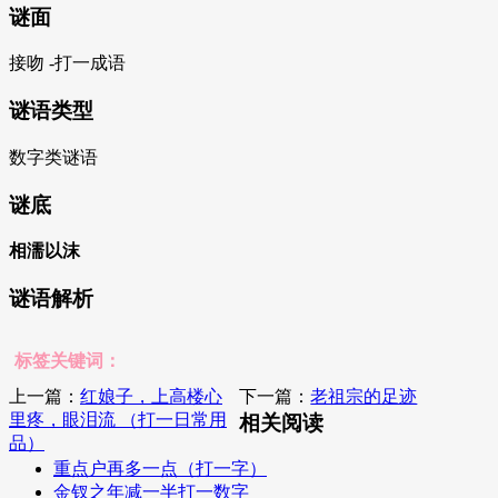
谜面
接吻 -打一成语
谜语类型
数字类谜语
谜底
相濡以沫
谜语解析
标签关键词：
上一篇：
红娘子，上高楼心
下一篇：
老祖宗的足迹
里疼，眼泪流 （打一日常用
相关阅读
品）
重点户再多一点（打一字）
金钗之年减一半打一数字