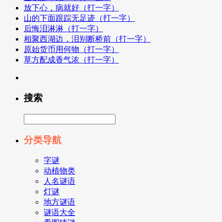
放下心，病就好（打一字）
山的下面跟踪无足迹（打一字）
后悔泪淋淋（打一字）
相聚西湖边，泪别断桥前（打一字）
原始货币用何物（打一字）
草方配成香气浓（打一字）
搜索
分类导航
字谜
动植物类
人名谜语
灯谜
地方谜语
谜语大全