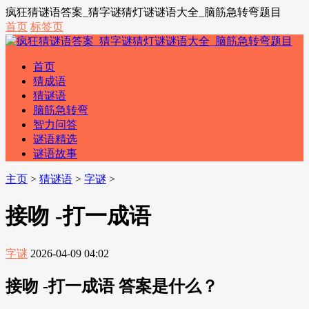
疯狂猜谜语答案_猜字谜猜灯谜谜语大全_脑筋急转弯题目
首页
标签页
首页
猜成语
猜谜语
脑筋急转弯
智力问答
谜语精选
谜语故事
主页
>
猜谜语
>
字谜
>
接吻 -打一成语
字谜
2026-04-09 04:02
接吻 -打一成语 答案是什么？