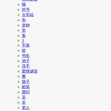
猫
对号
火车站
包
龙钟
意
鱼
3
手表
箭
书生
池子
洗手
爱情谜语
鹰
袋子
邮筒
唇印
见
非
老人