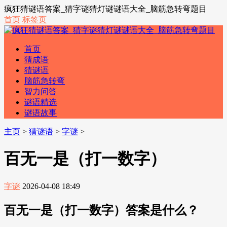
疯狂猜谜语答案_猜字谜猜灯谜谜语大全_脑筋急转弯题目
首页
标签页
首页
猜成语
猜谜语
脑筋急转弯
智力问答
谜语精选
谜语故事
主页
>
猜谜语
>
字谜
>
百无一是（打一数字）
字谜
2026-04-08 18:49
百无一是（打一数字）答案是什么？