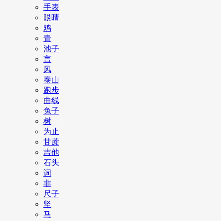
手表
眼睛
鸡
青
池子
言
风
泰山
跑步
曲线
兔子
树
为止
甘蔗
吉他
石头
词
非
尺子
坚
马