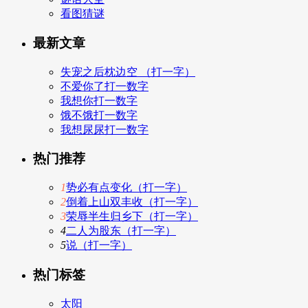
看图猜谜
最新文章
失宠之后枕边空 （打一字）
不爱你了打一数字
我想你打一数字
饿不饿打一数字
我想尿尿打一数字
热门推荐
1
势必有点变化（打一字）
2
倒着上山双丰收（打一字）
3
荣辱半生归乡下（打一字）
4
二人为股东（打一字）
5
说（打一字）
热门标签
太阳