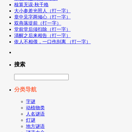
核算无误·秋千格
大小参差光照人（打一字）
章中见字两倾心（打一字）
双燕落堤前（打一字）
堂前堂后须扫除（打一字）
清醒之后来相告（打一字）
依人不相偎，一口伤别离 （打一字）
搜索
分类导航
字谜
动植物类
人名谜语
灯谜
地方谜语