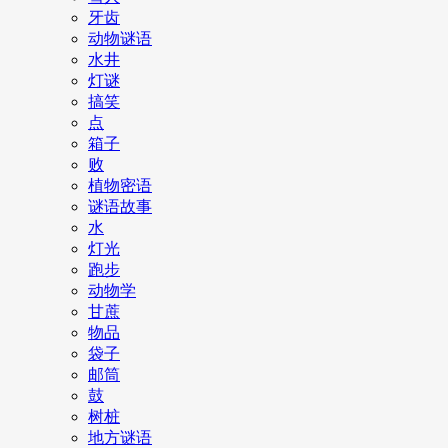
牙齿
动物谜语
水井
灯谜
搞笑
点
箱子
败
植物密语
谜语故事
水
灯光
跑步
动物学
甘蔗
物品
袋子
邮筒
鼓
树桩
地方谜语