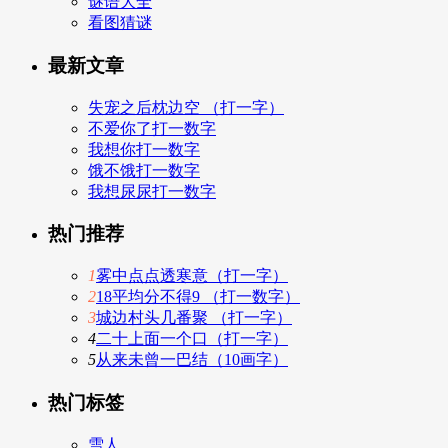
谜语大全
看图猜谜
最新文章
失宠之后枕边空 （打一字）
不爱你了打一数字
我想你打一数字
饿不饿打一数字
我想尿尿打一数字
热门推荐
1
雾中点点透寒意（打一字）
2
18平均分不得9 （打一数字）
3
城边村头几番聚 （打一字）
4
二十上面一个口（打一字）
5
从来未曾一巴结（10画字）
热门标签
雪人