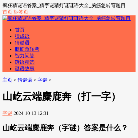
疯狂猜谜语答案_猜字谜猜灯谜谜语大全_脑筋急转弯题目
首页
标签页
首页
猜成语
猜谜语
脑筋急转弯
智力问答
谜语精选
谜语故事
主页
>
猜谜语
>
字谜
>
山屹云端麋鹿奔（打一字）
字谜
2024-10-13 12:31
山屹云端麋鹿奔（字谜）答案是什么？