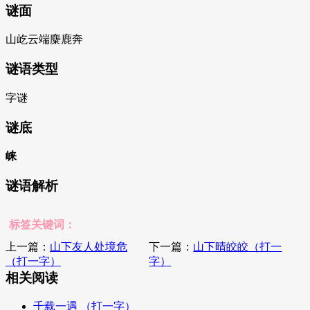
谜面
山屹云端麋鹿奔
谜语类型
字谜
谜底
崃
谜语解析
标签关键词：
上一篇：
山下友人处境危
下一篇：
山下晴皎皎（打一
（打一字）
字）
相关阅读
千载一遇 （打一字）