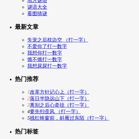
地方谜语
谜语大全
看图猜谜
最新文章
失宠之后枕边空 （打一字）
不爱你了打一数字
我想你打一数字
饿不饿打一数字
我想尿尿打一数字
热门推荐
1
改革方针记心上（打一字）
2
落日半隐远山下（打一字）
3
离别之后心牵挂（打一字）
4
要先扫歪风 （打一字）
5
残红映窗前，斜雁过东陌（打一字）
热门标签