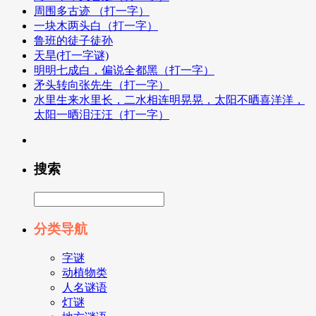
周围多古迹 （打一字）
一块木两头白（打一字）
鲁班的徒子徒孙
天旱(打一字谜)
明明七成白，偏说全都黑（打一字）
矛头转向张先生（打一字）
水里生来水里长，二水相连明晃晃，太阳不晒喜洋洋，
太阳一晒泪汪汪（打一字）
搜索
分类导航
字谜
动植物类
人名谜语
灯谜