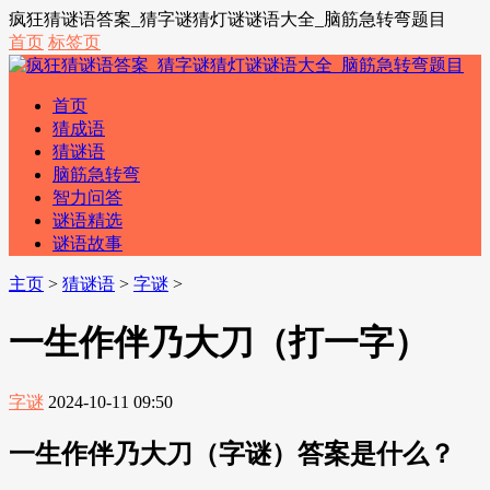
疯狂猜谜语答案_猜字谜猜灯谜谜语大全_脑筋急转弯题目
首页
标签页
首页
猜成语
猜谜语
脑筋急转弯
智力问答
谜语精选
谜语故事
主页
>
猜谜语
>
字谜
>
一生作伴乃大刀（打一字）
字谜
2024-10-11 09:50
一生作伴乃大刀（字谜）答案是什么？