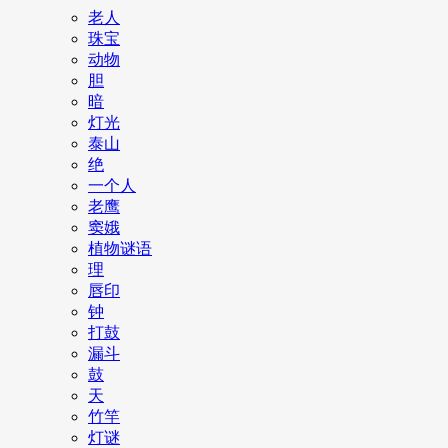
老人
珠宝
动物
胆
暗
灯光
泰山
绝
一个人
老鹰
窦娥
植物谜语
理
唇印
钟
打鼓
漏斗
鼓
天
竹竿
灯谜