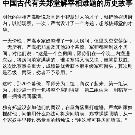
中国古代有关郑堂解宰相难题的历史故事
明代的宰相严嵩听说郑堂是个智慧过人的才子，就把他召进府
内，以期观察。一次，严嵩设计了一个考题，想考核郑堂的才
华。
一天傍晚，严嵩令家奴整理了一间大房间，但里头空空荡荡，
一无所有。严嵩把郑堂及其他20个幕僚、军师都带到这个房
间，对他们说：“这是一个空房间，限你们在一个晚上内搬进
东西，将房间填塞满满的，谁填塞得又满又快，谁就是获胜。
这次比赛事关重大，成绩最优者获本府甲级军师衔头，其次则
是乙级、丙级，劣者不予录用。”
这时，那20个幕僚、军师分为二组，商议了起来。第一组认
为，用沙袋一包一包将整个房间填满；第二组认为。用稻草一
捆一捆将房间塞满。
独有郑堂没参加他们的商议，在屋角落里打瞌睡。严嵩叫家奴
摇醒他，问他用什么办法可将房间填满。郑堂揉揉眼睛，从一
个家奴手里接过亮堂堂的蜡烛说：“用这就可将房间填满。”