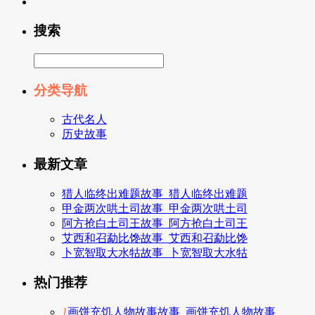
搜索
分类导航
古代名人
历史故事
最新文章
猎人临终出难题故事_猎人临终出难题
甲金两次哄土司故事_甲金两次哄土司
阿方抢白土司王故事_阿方抢白土司王
艾西和召勐比馋故事_艾西和召勐比馋
卜宽智取大水牯故事_卜宽智取大水牯
热门推荐
1
画饼充饥人物故事故事_画饼充饥人物故事