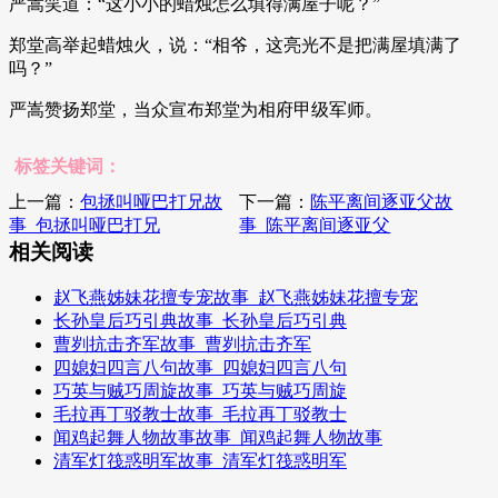
严嵩笑道：“这小小的蜡烛怎么填得满屋子呢？”
郑堂高举起蜡烛火，说：“相爷，这亮光不是把满屋填满了
吗？”
严嵩赞扬郑堂，当众宣布郑堂为相府甲级军师。
标签关键词：
上一篇：
包拯叫哑巴打兄故
下一篇：
陈平离间逐亚父故
事_包拯叫哑巴打兄
事_陈平离间逐亚父
相关阅读
赵飞燕姊妹花擅专宠故事_赵飞燕姊妹花擅专宠
长孙皇后巧引典故事_长孙皇后巧引典
曹刿抗击齐军故事_曹刿抗击齐军
四媳妇四言八句故事_四媳妇四言八句
巧英与贼巧周旋故事_巧英与贼巧周旋
毛拉再丁驳教士故事_毛拉再丁驳教士
闻鸡起舞人物故事故事_闻鸡起舞人物故事
清军灯筏惑明军故事_清军灯筏惑明军