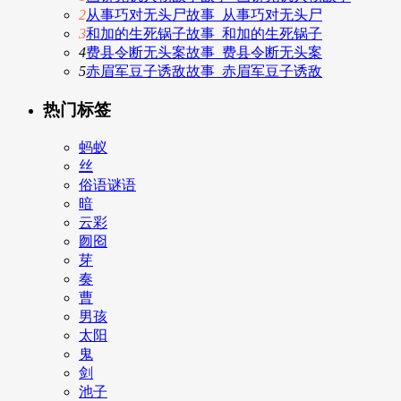
2
从事巧对无头尸故事_从事巧对无头尸
3
和加的生死锅子故事_和加的生死锅子
4
费县令断无头案故事_费县令断无头案
5
赤眉军豆子诱敌故事_赤眉军豆子诱敌
热门标签
蚂蚁
丝
俗语谜语
暗
云彩
囫囵
芽
奏
曹
男孩
太阳
鬼
剑
池子