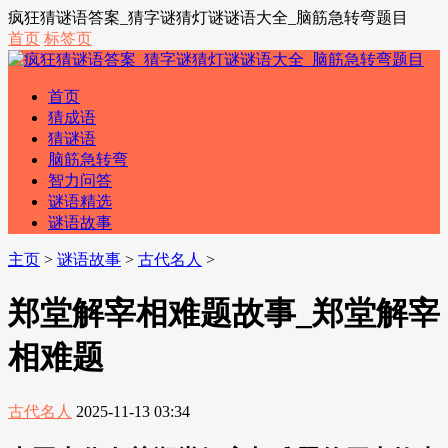
疯狂猜谜语答案_猜字谜猜灯谜谜语大全_脑筋急转弯题目
首页
标签页
首页
猜成语
猜谜语
脑筋急转弯
智力问答
谜语精选
谜语故事
主页
>
谜语故事
>
古代名人
>
郑堂解宰相难题故事_郑堂解宰
相难题
古代名人
2025-11-13 03:34