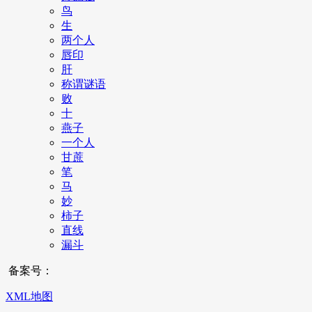
鸟
生
两个人
唇印
肝
称谓谜语
败
十
燕子
一个人
甘蔗
笔
马
妙
柿子
直线
漏斗
备案号：
XML地图