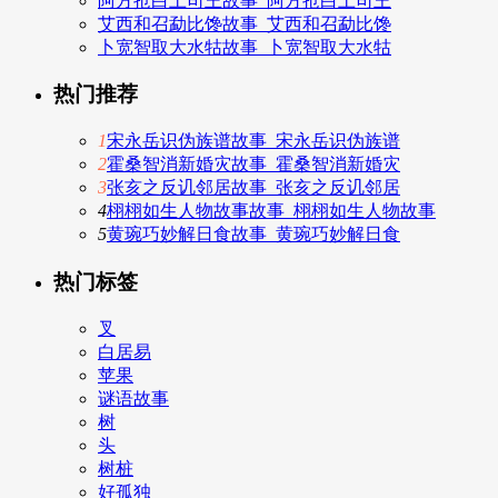
阿方抢白土司王故事_阿方抢白土司王
艾西和召勐比馋故事_艾西和召勐比馋
卜宽智取大水牯故事_卜宽智取大水牯
热门推荐
1
宋永岳识伪族谱故事_宋永岳识伪族谱
2
霍桑智消新婚灾故事_霍桑智消新婚灾
3
张亥之反讥邻居故事_张亥之反讥邻居
4
栩栩如生人物故事故事_栩栩如生人物故事
5
黄琬巧妙解日食故事_黄琬巧妙解日食
热门标签
叉
白居易
苹果
谜语故事
树
头
树桩
好孤独