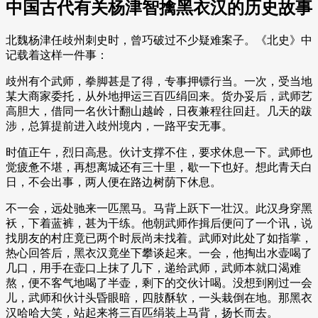
中国古代有关杨津智擒黑衣汉的历史故事
北魏杨津任歧州刺史时，曾巧破过不少疑难案子。《北史》中
记载着这样一件事：
歧州有个武师，拳脚甚是了得，专事押镖行当。一次，受当地
某大商家委托，从外地押运三百匹绢回来。货办妥后，武师艺
高胆大，借同一名伙计翻山越岭，日夜兼程往回赶。几天的跋
涉，总算提前进入歧州境内，一路平安无事。
时值正午，烈日高悬。伙计支撑不住，要求休息一下。武师也
觉疲惫不堪，再想离城还有三十里，歇一下也好。想此青天白
日，不会出事，两人便在路边树荫下休息。
不一会，远处驰来一匹黑马。马背上跃下一壮汉。此汉身穿黑
袄，下着蓝裤，甚为干练。他朝武师作揖后便问了一个讯，说
找朋友的村庄竟已两个时辰尚未找着。武师对此处了如指掌，
热心回答后，黑衣汉竟坐下攀谈起来。一会，他掏出水壶喝了
几口，用手在壶口上抹了几下，递给武师，武师本就口渴难
熬，便不客气地喝了半壶，剩下的交伙计喝。没想到刚过一会
儿，武师和伙计头昏眼暗，四肢酥软，一头栽倒在地。那黑衣
汉哈哈大笑，站起来将三百匹绢装上马背，扬长而去。