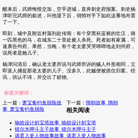
醒来后，武师悔恨交加，空手进城，直奔刺史府报案。刺史杨
津听完武师的叙述，叫他退下后，俏悄对手下如此这番地布置
了一下。
即刻，城中及附近村落到处传闻：有个穿黑袄蓝裤的壮汉，骑
一匹黑色的马，在城东二十里处被人杀死。死者如有家属，可
速禀告州府。果然，当晚，有个老太婆哭哭啼啼地走到州府，
说死者是她儿子。
杨津问清后，确认老太婆所说与武师所诉的贼人外形相同，立
即派人捕捉那老太婆的儿子。没多久，此贼便被抓住归案。经
讯，供认不讳，并交出了赃物。
标签关键词：
上一篇：
萧宝夤钓鱼脱险故
下一篇：
隋朝故事_隋朝
事_萧宝夤钓鱼脱险
相关阅读
喻皓设计斜宝塔故事_喻皓设计斜宝塔
错尔木呷斗主子故事_错尔木呷斗主子
请君入瓮人物故事故事_请君入瓮人物故事