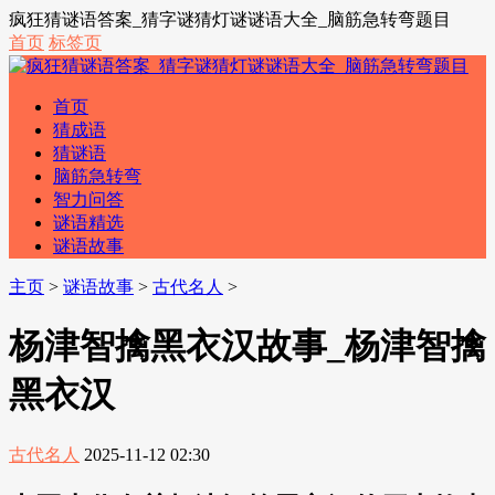
疯狂猜谜语答案_猜字谜猜灯谜谜语大全_脑筋急转弯题目
首页
标签页
首页
猜成语
猜谜语
脑筋急转弯
智力问答
谜语精选
谜语故事
主页
>
谜语故事
>
古代名人
>
杨津智擒黑衣汉故事_杨津智擒
黑衣汉
古代名人
2025-11-12 02:30