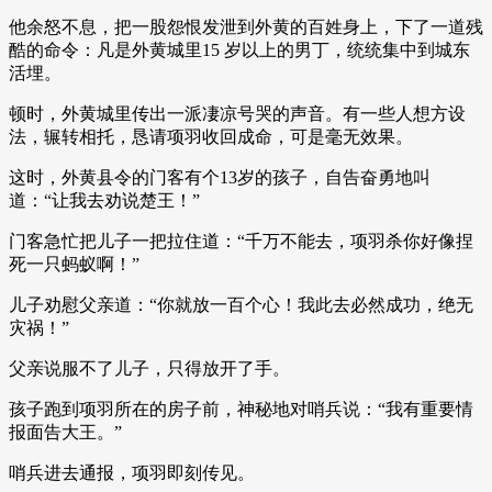
他余怒不息，把一股怨恨发泄到外黄的百姓身上，下了一道残
酷的命令：凡是外黄城里15 岁以上的男丁，统统集中到城东
活埋。
顿时，外黄城里传出一派凄凉号哭的声音。有一些人想方设
法，辗转相托，恳请项羽收回成命，可是毫无效果。
这时，外黄县令的门客有个13岁的孩子，自告奋勇地叫
道：“让我去劝说楚王！”
门客急忙把儿子一把拉住道：“千万不能去，项羽杀你好像捏
死一只蚂蚁啊！”
儿子劝慰父亲道：“你就放一百个心！我此去必然成功，绝无
灾祸！”
父亲说服不了儿子，只得放开了手。
孩子跑到项羽所在的房子前，神秘地对哨兵说：“我有重要情
报面告大王。”
哨兵进去通报，项羽即刻传见。