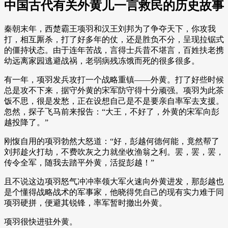
中国古代有关外黄儿一言救民的历史故事
秦朝末年，西楚霸王项羽和汉王刘邦为了争夺天下，你攻我
打，相互厮杀，打了好多年的仗，还是胜负不分，呈现拉锯式
的僵持状态。由于连年苦战，言得士兵昔不堪言，百姓扶老携
幼远离家园逃避战祸，老弱病残冻饿而死的很多很多。
有一年，项羽发兵攻打一个战略重镇——外黄。打了好些时候
总是攻不下来，据守外黄的宋军防守得十分顽强。项羽为此茶
饭不思，很是发愁，正在设想自己是不是要亲自率军去支援。
忽然，探子飞马前来报告：“大王，不好了，外黄的宋军向彭
越投降了。”
刚愎自用的项羽勃然大怒道：“好，彭越何德何能，竟然帮了
刘邦趁火打劫，不费吹灰之力就坐收渔翁之利。罢，罢，罢，
传令全军，随我去踏平外黄，活捉彭越！”
且不说这边项羽怒气冲冲率领大军火速向外黄进发，那彭越也
是个懂得战略战术的军事家，他晓得凭自己的现有实力难于同
项羽硬拼，便避其锐锋，率军暂时撤出外黄。
项羽很快进驻外黄。