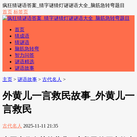
疯狂猜谜语答案_猜字谜猜灯谜谜语大全_脑筋急转弯题目
首页
标签页
首页
猜成语
猜谜语
脑筋急转弯
智力问答
谜语精选
谜语故事
主页
>
谜语故事
>
古代名人
>
外黄儿一言救民故事_外黄儿一
言救民
古代名人
2025-11-11 21:35