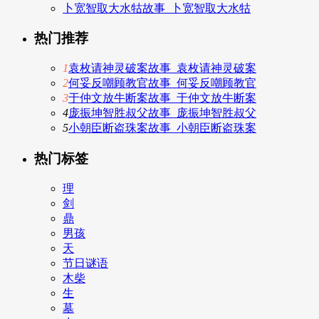
卜宽智取大水牯故事_卜宽智取大水牯
热门推荐
1
袁枚请神灵破案故事_袁枚请神灵破案
2
何妥反嘲顾教官故事_何妥反嘲顾教官
3
于仲文放牛断案故事_于仲文放牛断案
4
庞振坤智胜叔父故事_庞振坤智胜叔父
5
小朝臣断盗珠案故事_小朝臣断盗珠案
热门标签
理
剑
鼎
男孩
天
节日谜语
木柴
生
墓