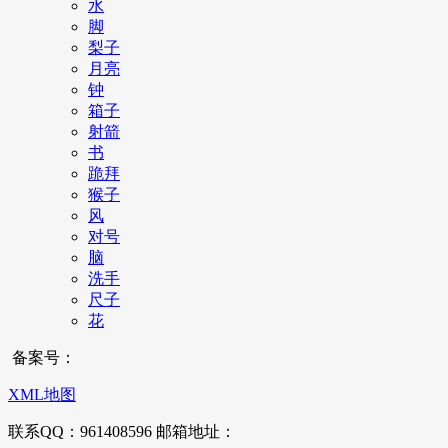
水
脚
梨子
月亮
钟
箱子
射箭
书
跪拜
猴子
风
对号
脑
洗手
尺子
花
备案号：
XML地图
联系QQ：961408596 邮箱地址：