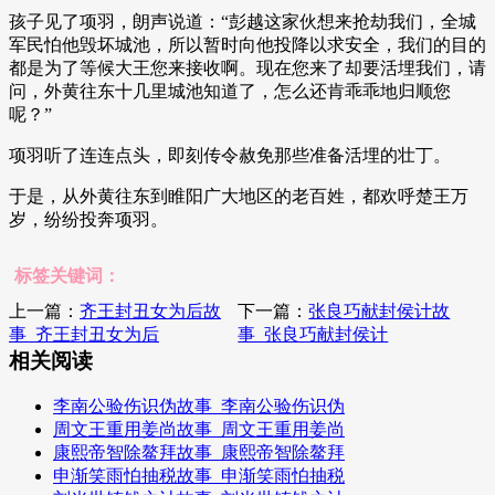
孩子见了项羽，朗声说道：“彭越这家伙想来抢劫我们，全城
军民怕他毁坏城池，所以暂时向他投降以求安全，我们的目的
都是为了等候大王您来接收啊。现在您来了却要活埋我们，请
问，外黄往东十几里城池知道了，怎么还肯乖乖地归顺您
呢？”
项羽听了连连点头，即刻传令赦免那些准备活埋的壮丁。
于是，从外黄往东到睢阳广大地区的老百姓，都欢呼楚王万
岁，纷纷投奔项羽。
标签关键词：
上一篇：
齐王封丑女为后故
下一篇：
张良巧献封侯计故
事_齐王封丑女为后
事_张良巧献封侯计
相关阅读
李南公验伤识伪故事_李南公验伤识伪
周文王重用姜尚故事_周文王重用姜尚
康熙帝智除鳌拜故事_康熙帝智除鳌拜
申渐笑雨怕抽税故事_申渐笑雨怕抽税