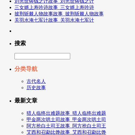
刘光世铸钱之计故事_刘光世铸钱之计
三女婿上寿吟诗故事_三女婿上寿吟诗
披荆斩棘人物故事故事_披荆斩棘人物故事
关羽水淹七军计故事_关羽水淹七军计
搜索
分类导航
古代名人
历史故事
最新文章
猎人临终出难题故事_猎人临终出难题
甲金两次哄土司故事_甲金两次哄土司
阿方抢白土司王故事_阿方抢白土司王
艾西和召勐比馋故事_艾西和召勐比馋