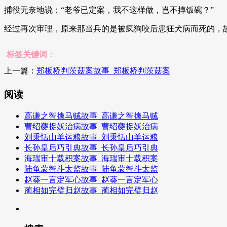
捕役无奈地说：“老爷已定案，我不这样做，岂不摔饭碗？”
经过再次审理，原来那当兵的是被疯狗咬后患狂犬病而死的，
标签关键词：
上一篇：
郑板桥判茨菇案故事_郑板桥判茨菇案
阅读
高谦之智擒马贼故事_高谦之智擒马贼
曹绍夔捉妖治病故事_曹绍夔捉妖治病
刘秉恬山羊运粮故事_刘秉恬山羊运粮
长孙皇后巧引典故事_长孙皇后巧引典
海瑞审十载积案故事_海瑞审十载积案
陆龟蒙智斗太监故事_陆龟蒙智斗太监
赵葵一言定军心故事_赵葵一言定军心
蔺相如完璧归赵故事_蔺相如完璧归赵