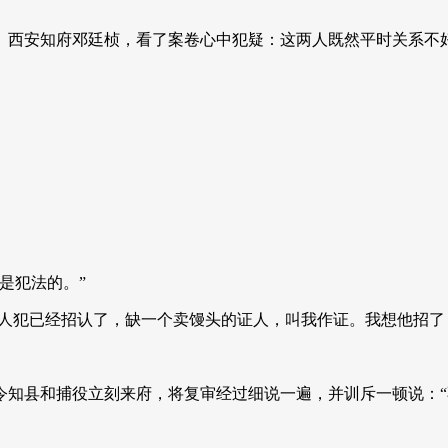
。西安知府邓廷桢，看了案卷心中犯疑：这两人既然平时关系不
是犯法的。”
杀人犯已经招认了，缺一个卖馒头的证人，叫我作证。我想他招了
令知县和捕役立刻来府，将复审经过细说一遍，并训斥一顿说：“