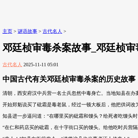
主页
>
谜语故事
>
古代名人
>
邓廷桢审毒杀案故事_邓廷桢审
古代名人
2025-11-11 05:01
中国古代有关邓廷桢审毒杀案的历史故事
清朝，西安府汉中兵营一名士兵忽然中毒身亡。当地知县在办
开始郑魁说买了砒霜是毒老鼠，经过一顿大板后，他把供词改为
知县进一步逼问道：“在哪里买的砒霜和馒头？给死者吃馒头时
“在仁和药店买的砒霜，在十字街口买的馒头。给他吃时兵营隔