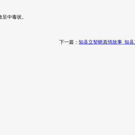
故呈中毒状。
下一篇：
知县立契晓真情故事_知县