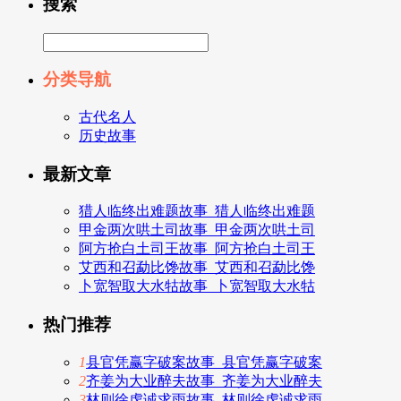
搜索
分类导航
古代名人
历史故事
最新文章
猎人临终出难题故事_猎人临终出难题
甲金两次哄土司故事_甲金两次哄土司
阿方抢白土司王故事_阿方抢白土司王
艾西和召勐比馋故事_艾西和召勐比馋
卜宽智取大水牯故事_卜宽智取大水牯
热门推荐
1
县官凭赢字破案故事_县官凭赢字破案
2
齐姜为大业醉夫故事_齐姜为大业醉夫
3
林则徐虔诚求雨故事_林则徐虔诚求雨