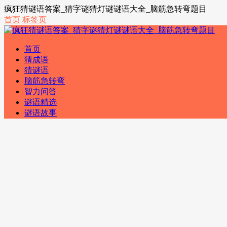
疯狂猜谜语答案_猜字谜猜灯谜谜语大全_脑筋急转弯题目
首页
标签页
首页
猜成语
猜谜语
脑筋急转弯
智力问答
谜语精选
谜语故事