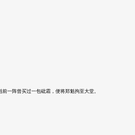
魁前一阵曾买过一包砒霜，便将郑魁拘至大堂。