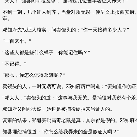
“来人！”知县向衙役发令，“速将这几位当事者证人传来！”
不到一刻，几个证人到齐，当堂对质无误，便呈文上报西安府
审。
邓知府先找证人核实，问卖馒头的：“你一天接待多少人？”
“一百来个。”
“这些人都是些什么样子，你能记住吗？”
“不记得。”
“那么，你怎么记得郑魁呢？”
卖馒头的人，一时无话可说。邓知府厉声喝道：“要知道作伪证
“邓大人，”卖馒头的道：“这事与我无关。是捕役对我说有个
邓知府又问那大嫂，她也是被捕役硬拉来当证人的。
复审的结果，郑魁买砒霜毒老鼠是真，其余都是假的。邓知府
知县埋怨捕役道：“你怎么给我弄来的全是假证人啊？”