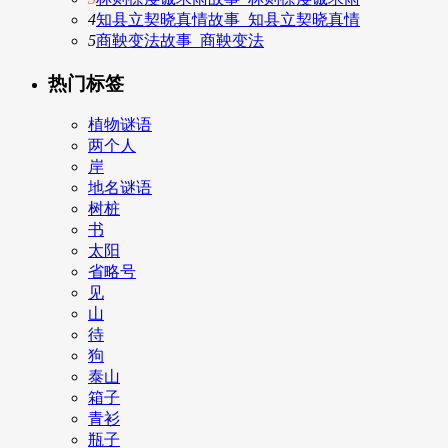
4
知县立契晓真情故事_知县立契晓真情
5
商鞅变法故事_商鞅变法
热门标签
植物谜语
两个人
岸
地名谜语
树桩
书
太阳
省略号
见
山
待
狗
泰山
箱子
青衫
瓶子