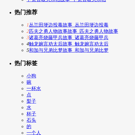
热门推荐
1
丛兰田埂边投毒故事_丛兰田埂边投毒
2
匹夫之勇人物故事故事_匹夫之勇人物故事
3
诸葛亮烧藤甲兵故事_诸葛亮烧藤甲兵
4
触龙婉言劝太后故事_触龙婉言劝太后
5
和加与兄弟比梦故事_和加与兄弟比梦
热门标签
小狗
碗
一杯水
点
梨子
水
杯子
石头
的
一个人