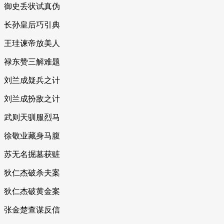
御史丢状试真伪
长孙皇后巧引典
王珪谏帝放美人
禄东赞三解难题
刘兰成疑兵之计
刘兰成扮敌之计
武则天驯服烈马
徐敬业藏身马腹
苏无名掘墓获赃
狄仁杰破杀夫案
狄仁杰破黄金案
张金楚查谋反信