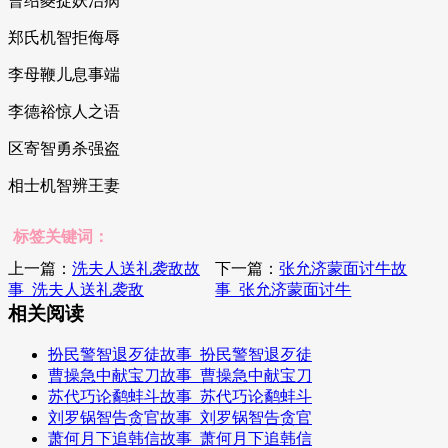
曹绍夔捉妖治病
郑氏机智拒侮辱
李母鞭儿息事端
李德裕惊人之语
区寄智勇杀强盗
相士机智辨王妻
标签关键词：
上一篇：
洗夫人送礼袭敌故
下一篇：
张允济蒙面讨牛故
事_洗夫人送礼袭敌
事_张允济蒙面讨牛
相关阅读
扮民警智退歹徒故事_扮民警智退歹徒
曹操急中献宝刀故事_曹操急中献宝刀
苏代巧论鹬蚌斗故事_苏代巧论鹬蚌斗
刘罗锅智告贪官故事_刘罗锅智告贪官
萧何月下追韩信故事_萧何月下追韩信