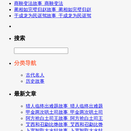
商鞅变法故事_商鞅变法
蔺相如完璧归赵故事_蔺相如完璧归赵
于成龙为民诓驾故事_于成龙为民诓驾
搜索
分类导航
古代名人
历史故事
最新文章
猎人临终出难题故事_猎人临终出难题
甲金两次哄土司故事_甲金两次哄土司
阿方抢白土司王故事_阿方抢白土司王
艾西和召勐比馋故事_艾西和召勐比馋
卜宽智取大水牯故事_卜宽智取大水牯