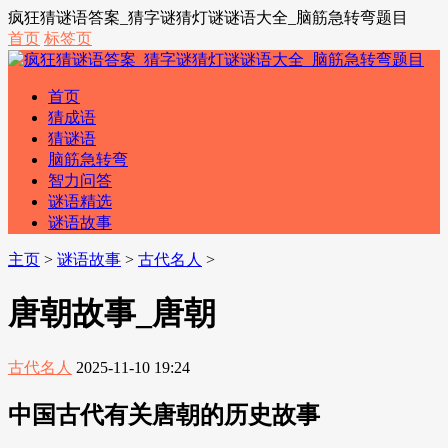
疯狂猜谜语答案_猜字谜猜灯谜谜语大全_脑筋急转弯题目
首页
标签页
首页
猜成语
猜谜语
脑筋急转弯
智力问答
谜语精选
谜语故事
主页
>
谜语故事
>
古代名人
>
唐朝故事_唐朝
古代名人
2025-11-10 19:24
中国古代有关唐朝的历史故事