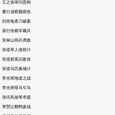
王之涣审问恶狗
董行成察颜观色
刘崇龟查刀破案
裴行俭粮车藏兵
安禄山弱兵诱敌
张巡草人借箭计
张巡射蒿识敌首
张巡马匹换城计
李光弼地道之战
李光弼母马引马
张伾风放筝求援
李愬让鹅鸭参战