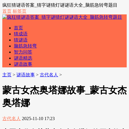
疯狂猜谜语答案_猜字谜猜灯谜谜语大全_脑筋急转弯题目
首页
标签页
首页
猜成语
猜谜语
脑筋急转弯
智力问答
谜语精选
谜语故事
主页
>
谜语故事
>
古代名人
>
蒙古女杰奥塔娜故事_蒙古女杰
奥塔娜
古代名人
2025-11-10 17:23