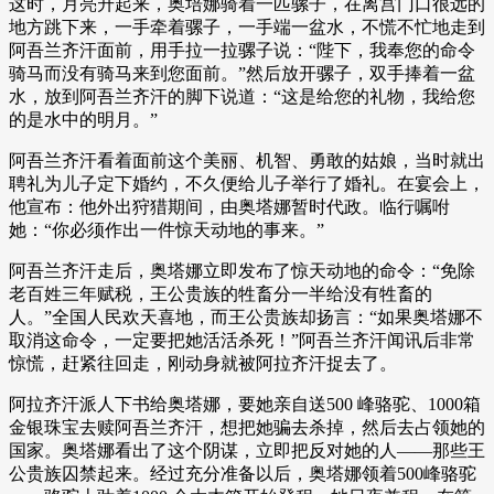
这时，月亮升起来，奥培娜骑着一匹骡子，在离宫门口很远的
地方跳下来，一手牵着骡子，一手端一盆水，不慌不忙地走到
阿吾兰齐汗面前，用手拉一拉骡子说：“陛下，我奉您的命令
骑马而没有骑马来到您面前。”然后放开骡子，双手捧着一盆
水，放到阿吾兰齐汗的脚下说道：“这是给您的礼物，我给您
的是水中的明月。”
阿吾兰齐汗看着面前这个美丽、机智、勇敢的姑娘，当时就出
聘礼为儿子定下婚约，不久便给儿子举行了婚礼。在宴会上，
他宣布：他外出狩猎期间，由奥塔娜暂时代政。临行嘱咐
她：“你必须作出一件惊天动地的事来。”
阿吾兰齐汗走后，奥塔娜立即发布了惊天动地的命令：“免除
老百姓三年赋税，王公贵族的牲畜分一半给没有牲畜的
人。”全国人民欢天喜地，而王公贵族却扬言：“如果奥塔娜不
取消这命令，一定要把她活活杀死！”阿吾兰齐汗闻讯后非常
惊慌，赶紧往回走，刚动身就被阿拉齐汗捉去了。
阿拉齐汗派人下书给奥塔娜，要她亲自送500 峰骆驼、1000箱
金银珠宝去赎阿吾兰齐汗，想把她骗去杀掉，然后去占领她的
国家。奥塔娜看出了这个阴谋，立即把反对她的人——那些王
公贵族囚禁起来。经过充分准备以后，奥塔娜领着500峰骆驼