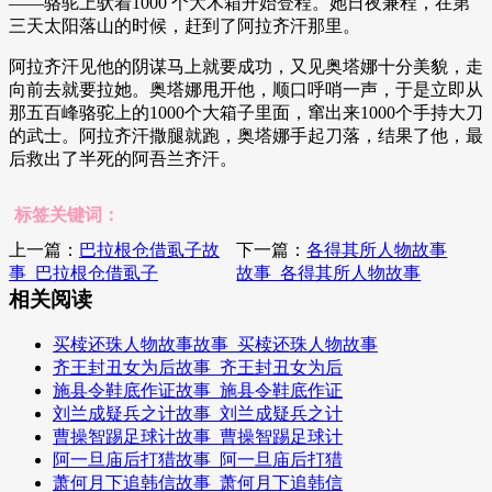
——骆驼上驮着1000 个大木箱开始登程。她日夜兼程，在第
三天太阳落山的时候，赶到了阿拉齐汗那里。
阿拉齐汗见他的阴谋马上就要成功，又见奥塔娜十分美貌，走
向前去就要拉她。奥塔娜甩开他，顺口呼哨一声，于是立即从
那五百峰骆驼上的1000个大箱子里面，窜出来1000个手持大刀
的武士。阿拉齐汗撒腿就跑，奥塔娜手起刀落，结果了他，最
后救出了半死的阿吾兰齐汗。
标签关键词：
上一篇：
巴拉根仓借虱子故
下一篇：
各得其所人物故事
事_巴拉根仓借虱子
故事_各得其所人物故事
相关阅读
买椟还珠人物故事故事_买椟还珠人物故事
齐王封丑女为后故事_齐王封丑女为后
施县令鞋底作证故事_施县令鞋底作证
刘兰成疑兵之计故事_刘兰成疑兵之计
曹操智踢足球计故事_曹操智踢足球计
阿一旦庙后打猎故事_阿一旦庙后打猎
萧何月下追韩信故事_萧何月下追韩信