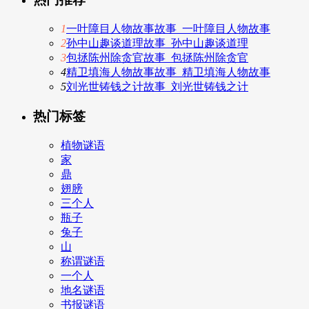
1
一叶障目人物故事故事_一叶障目人物故事
2
孙中山趣谈道理故事_孙中山趣谈道理
3
包拯陈州除贪官故事_包拯陈州除贪官
4
精卫填海人物故事故事_精卫填海人物故事
5
刘光世铸钱之计故事_刘光世铸钱之计
热门标签
植物谜语
家
鼎
翅膀
三个人
瓶子
兔子
山
称谓谜语
一个人
地名谜语
书报谜语