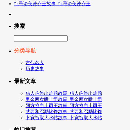
邹忌论美谏齐王故事_邹忌论美谏齐王
搜索
分类导航
古代名人
历史故事
最新文章
猎人临终出难题故事_猎人临终出难题
甲金两次哄土司故事_甲金两次哄土司
阿方抢白土司王故事_阿方抢白土司王
艾西和召勐比馋故事_艾西和召勐比馋
卜宽智取大水牯故事_卜宽智取大水牯
热门推荐