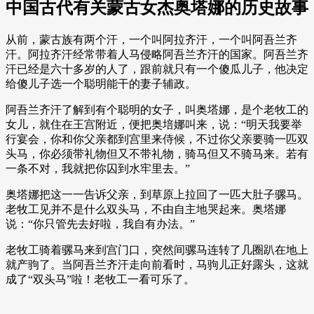
中国古代有关蒙古女杰奥塔娜的历史故事
从前，蒙古族有两个汗，一个叫阿拉齐汗，一个叫阿吾兰齐
汗。阿拉齐汗经常带着人马侵略阿吾兰齐汗的国家。阿吾兰齐
汗已经是六十多岁的人了，跟前就只有一个傻瓜儿子，他决定
给傻儿子选一个聪明能干的妻子辅政。
阿吾兰齐汗了解到有个聪明的女子，叫奥塔娜，是个老牧工的
女儿，就住在王宫附近，便把奥培娜叫来，说：“明天我要举
行宴会，你和你父亲都到宫里来侍候，不过你父亲要骑一匹双
头马，你必须带礼物但又不带礼物，骑马但又不骑马来。若有
一条不对，我就把你囚到水牢里去。”
奥塔娜把这一一告诉父亲，到草原上拉回了一匹大肚子骡马。
老牧工见并不是什么双头马，不由自主地哭起来。奥塔娜
说：“你只管先去好啦，我自有办法。”
老牧工骑着骡马来到宫门口，突然间骡马连转了几圈趴在地上
就产驹了。当阿吾兰齐汗走向前看时，马驹儿正好露头，这就
成了“双头马”啦！老牧工一看可乐了。