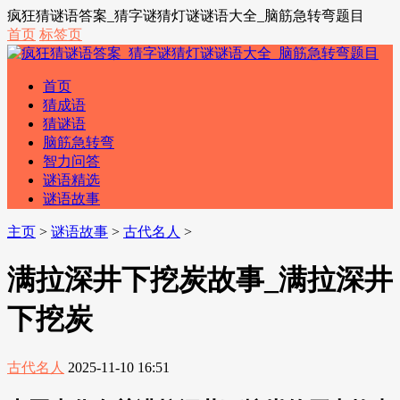
疯狂猜谜语答案_猜字谜猜灯谜谜语大全_脑筋急转弯题目
首页
标签页
首页
猜成语
猜谜语
脑筋急转弯
智力问答
谜语精选
谜语故事
主页
>
谜语故事
>
古代名人
>
满拉深井下挖炭故事_满拉深井
下挖炭
古代名人
2025-11-10 16:51