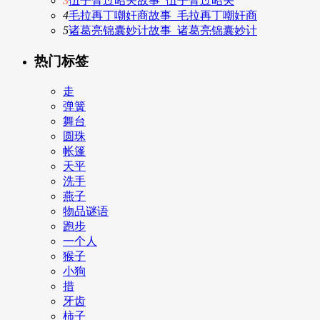
3
伍子胥过昭关故事_伍子胥过昭关
4
毛拉再丁嘲奸商故事_毛拉再丁嘲奸商
5
诸葛亮锦囊妙计故事_诸葛亮锦囊妙计
热门标签
走
弹簧
舞台
圆珠
帐篷
天平
洗手
燕子
物品谜语
跑步
一个人
猴子
小狗
措
牙齿
柿子