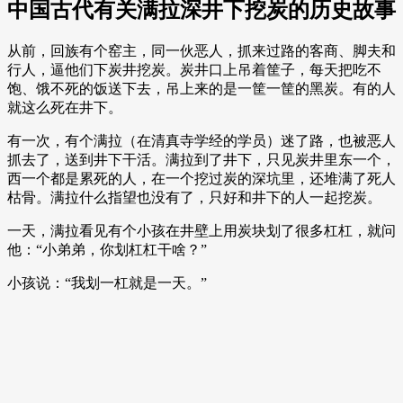
中国古代有关满拉深井下挖炭的历史故事
从前，回族有个窑主，同一伙恶人，抓来过路的客商、脚夫和
行人，逼他们下炭井挖炭。炭井口上吊着筐子，每天把吃不
饱、饿不死的饭送下去，吊上来的是一筐一筐的黑炭。有的人
就这么死在井下。
有一次，有个满拉（在清真寺学经的学员）迷了路，也被恶人
抓去了，送到井下干活。满拉到了井下，只见炭井里东一个，
西一个都是累死的人，在一个挖过炭的深坑里，还堆满了死人
枯骨。满拉什么指望也没有了，只好和井下的人一起挖炭。
一天，满拉看见有个小孩在井壁上用炭块划了很多杠杠，就问
他：“小弟弟，你划杠杠干啥？”
小孩说：“我划一杠就是一天。”