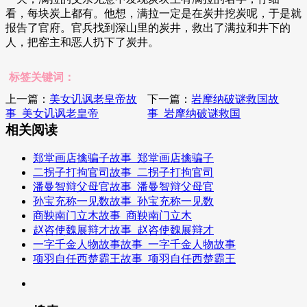
看，每块炭上都有。他想，满拉一定是在炭井挖炭呢，于是就
报告了官府。官兵找到深山里的炭井，救出了满拉和井下的
人，把窑主和恶人扔下了炭井。
标签关键词：
上一篇：
美女讥讽老皇帝故
下一篇：
岩摩纳破谜救国故
事_美女讥讽老皇帝
事_岩摩纳破谜救国
相关阅读
郑堂画店擒骗子故事_郑堂画店擒骗子
二拐子打拘官司故事_二拐子打拘官司
潘曼智辩父母官故事_潘曼智辩父母官
孙宝充称一见数故事_孙宝充称一见数
商鞅南门立木故事_商鞅南门立木
赵咨使魏展辩才故事_赵咨使魏展辩才
一字千金人物故事故事_一字千金人物故事
项羽自任西楚霸王故事_项羽自任西楚霸王