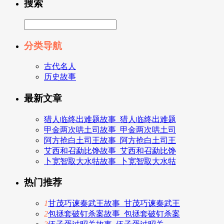
搜索
分类导航
古代名人
历史故事
最新文章
猎人临终出难题故事_猎人临终出难题
甲金两次哄土司故事_甲金两次哄土司
阿方抢白土司王故事_阿方抢白土司王
艾西和召勐比馋故事_艾西和召勐比馋
卜宽智取大水牯故事_卜宽智取大水牯
热门推荐
1
甘茂巧谏秦武王故事_甘茂巧谏秦武王
2
包拯套破钉杀案故事_包拯套破钉杀案