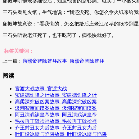
庞振坤听他老婆细说后，知道他害的是心病。就买了一小捆火
王石头看见火纸，生气地说：“我还没死、你怎么拿火纸来给我
庞振坤故意说：“看我慌的，怎么把给后庄老江吊孝的纸拎到屋
王石头听说老江死了，也不吃药了，病很快就好了。
标签关键词：
上一篇：
康熙帝智除鳌拜故事_康熙帝智除鳌拜
阅读
官渡大战故事_官渡大战
窦建德诈降之计故事_窦建德诈降之计
高柔深究破凶案故事_高柔深究破凶案
汲潮智审间谍案故事_汲潮智审间谍案
阿丑演戏谏皇帝故事_阿丑演戏谏皇帝
毛拉再丁缝袷袢故事_毛拉再丁缝袷袢
齐王封丑女为后故事_齐王封丑女为后
叶旺设冰墙与陷阱故事_叶旺设冰墙与陷阱