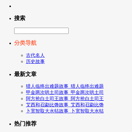
搜索
分类导航
古代名人
历史故事
最新文章
猎人临终出难题故事_猎人临终出难题
甲金两次哄土司故事_甲金两次哄土司
阿方抢白土司王故事_阿方抢白土司王
艾西和召勐比馋故事_艾西和召勐比馋
卜宽智取大水牯故事_卜宽智取大水牯
热门推荐