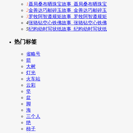
1
聂局桑布晒珠宝故事_聂局桑布晒珠宝
2
金善达巧献碎玉故事_金善达巧献碎玉
3
罗牧阿智遵规矩故事_罗牧阿智遵规矩
4
张辂钻空心铁佛故事_张辂钻空心铁佛
5
纪昀幼时写状纸故事_纪昀幼时写状纸
热门标签
省略号
箭
大树
灯光
火车站
云彩
坚
盆
脚
海
三个人
绝
柿子