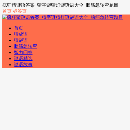
疯狂猜谜语答案_猜字谜猜灯谜谜语大全_脑筋急转弯题目
首页
标签页
首页
猜成语
猜谜语
脑筋急转弯
智力问答
谜语精选
谜语故事