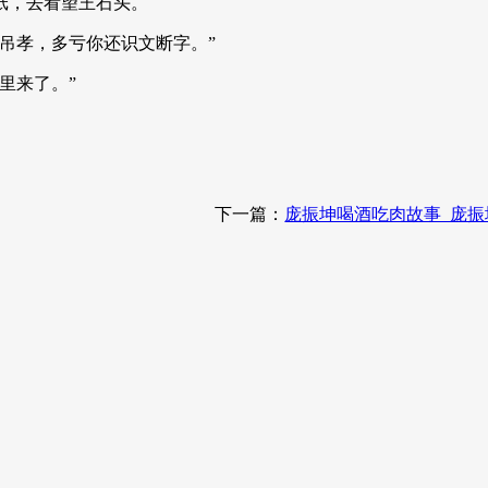
纸，去看望王石头。
吊孝，多亏你还识文断字。”
里来了。”
下一篇：
庞振坤喝酒吃肉故事_庞振