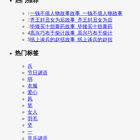
热门推荐
1
一钱不值人物故事故事_一钱不值人物故事
2
齐王封丑女为后故事_齐王封丑女为后
3
毕矮买十担膏药故事_毕矮买十担膏药
4
高兴巧布于柴计故事_高兴巧布于柴计
5
纸上谈兵的赵括故事_纸上谈兵的赵括
热门标签
兵
节日谜语
弱
衣服
爱心
风
笔
女人
羽毛
坚
一
音乐谜语