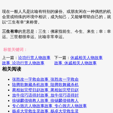
现在一般人凡是比喻有特别的缘份。或朋友闲在一种偶然的机
会里或特殊的环境中相识，成为知己，又能够帮助自己的，就
以“三生有幸”来称誉。
三生有幸
的意思是：三生：佛家指前生、今生、来生；幸：幸
运。三世都很幸运。比喻非常幸运。
标签关键词：
上一篇：
论功行赏人物故事
下一篇：
休戚相关人物故事
故事_论功行赏人物故事
故事_休戚相关人物故事
相关阅读
张胜改一字救命故事_张胜改一字救命
陆腾歌舞藏杀机故事_陆腾歌舞藏杀机
蔺相如完璧归赵故事_蔺相如完璧归赵
放牛倌巧语得封故事_放牛倌巧语得封
徐锡麟借镜教人故事_徐锡麟借镜教人
专心致志人物故事故事_专心致志人物故事
杨卓大堂救生灵故事_杨卓大堂救生灵