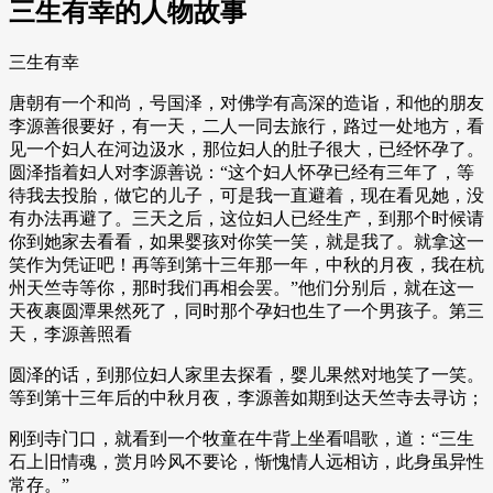
三生有幸的人物故事
三生有幸
唐朝有一个和尚，号国泽，对佛学有高深的造诣，和他的朋友
李源善很要好，有一天，二人一同去旅行，路过一处地方，看
见一个妇人在河边汲水，那位妇人的肚子很大，已经怀孕了。
圆泽指着妇人对李源善说：“这个妇人怀孕已经有三年了，等
待我去投胎，做它的儿子，可是我一直避着，现在看见她，没
有办法再避了。三天之后，这位妇人已经生产，到那个时候请
你到她家去看看，如果婴孩对你笑一笑，就是我了。就拿这一
笑作为凭证吧！再等到第十三年那一年，中秋的月夜，我在杭
州天竺寺等你，那时我们再相会罢。”他们分别后，就在这一
天夜裹圆潭果然死了，同时那个孕妇也生了一个男孩子。第三
天，李源善照看
圆泽的话，到那位妇人家里去探看，婴儿果然对地笑了一笑。
等到第十三年后的中秋月夜，李源善如期到达天竺寺去寻访；
刚到寺门口，就看到一个牧童在牛背上坐看唱歌，道：“三生
石上旧情魂，赏月吟风不要论，惭愧情人远相访，此身虽异性
常存。”