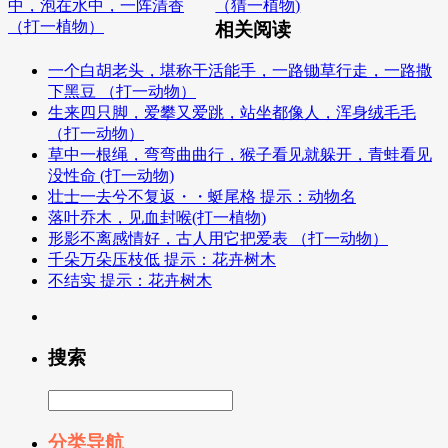
中，泡在水中，一阵清香
（猜一植物)
（打一植物）
相关阅读
一个白胡老头，堪称干活能手，一路锄草行走，一路撒
下黑豆 （打一动物）
生来四只脚，爱攀又爱跳，站坐都像人，浑身绒毛毛
（打一动物）
草中一根绳，弯弯曲曲行，猴子看见就躲开，青蛙看见
没性命 (打一动物)
壮士一去兮不复返・・蜓尾格 提示：动物名
落叶乔木，见血封喉(打一植物)
形影不离感情好，古人用它把爱表 （打一动物）
千朵万朵压枝低 提示：花卉树木
不结实 提示：花卉树木
搜索
分类导航