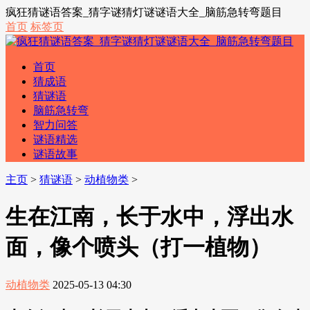
疯狂猜谜语答案_猜字谜猜灯谜谜语大全_脑筋急转弯题目
首页
标签页
首页
猜成语
猜谜语
脑筋急转弯
智力问答
谜语精选
谜语故事
主页
>
猜谜语
>
动植物类
>
生在江南，长于水中，浮出水
面，像个喷头（打一植物）
动植物类
2025-05-13 04:30