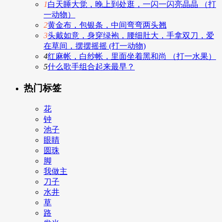
1
白天睡大觉，晚上到处逛，一闪一闪亮晶晶 （打
一动物）
2
黄金布，包银条，中间弯弯两头翘
3
头戴如意，身穿绿袍，腰细肚大，手拿双刀，爱
在草间，摆摆摇摇 (打一动物)
4
红麻帐，白纱帐，里面坐着黑和尚 （打一水果）
5
什么歌手组合起来最早？
热门标签
花
钟
池子
眼睛
圆珠
脚
我做主
刀子
水井
草
路