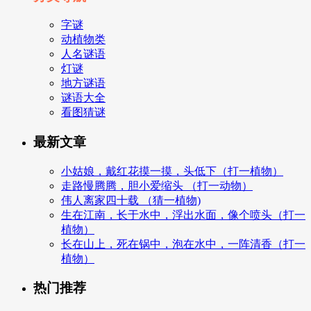
字谜
动植物类
人名谜语
灯谜
地方谜语
谜语大全
看图猜谜
最新文章
小姑娘，戴红花摸一摸，头低下（打一植物）
走路慢腾腾，胆小爱缩头 （打一动物）
伟人离家四十载 （猜一植物)
生在江南，长于水中，浮出水面，像个喷头（打一
植物）
长在山上，死在锅中，泡在水中，一阵清香（打一
植物）
热门推荐