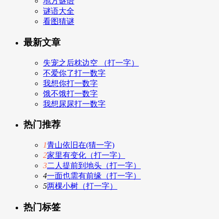
地方谜语
谜语大全
看图猜谜
最新文章
失宠之后枕边空 （打一字）
不爱你了打一数字
我想你打一数字
饿不饿打一数字
我想尿尿打一数字
热门推荐
1
青山依旧在(猜一字)
2
家里有变化（打一字）
3
二人提前到地头（打一字）
4
一面也需有前缘（打一字）
5
两棵小树（打一字）
热门标签