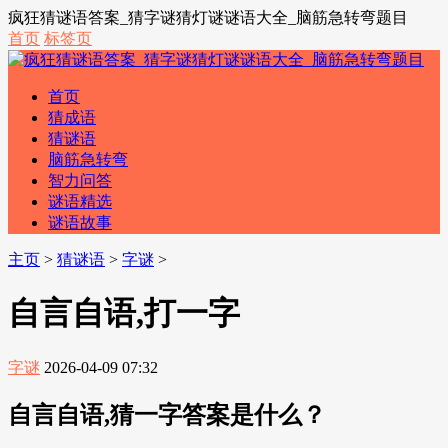
疯狂猜谜语答案_猜字谜猜灯谜谜语大全_脑筋急转弯题目
首页
标签页
首页
猜成语
猜谜语
脑筋急转弯
智力问答
谜语精选
谜语故事
主页
>
猜谜语
>
字谜
>
自言自语,打一字
字谜
2026-04-09 07:32
自言自语,猜一字答案是什么？