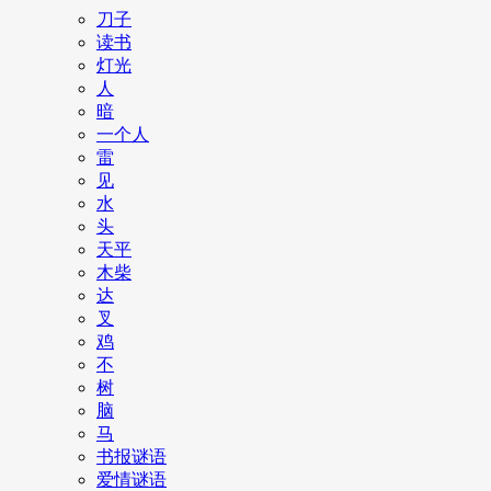
刀子
读书
灯光
人
暗
一个人
雷
见
水
头
天平
木柴
达
叉
鸡
不
树
脑
马
书报谜语
爱情谜语