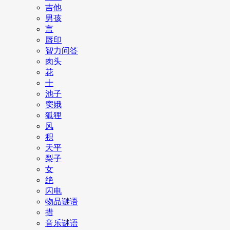
吉他
男孩
言
唇印
智力问答
肉头
花
十
池子
窦娥
狐狸
风
积
天平
梨子
女
绝
闪电
物品谜语
措
音乐谜语