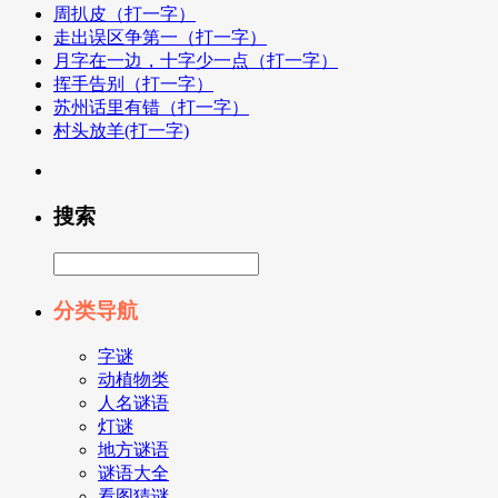
周扒皮（打一字）
走出误区争第一（打一字）
月字在一边，十字少一点（打一字）
挥手告别（打一字）
苏州话里有错（打一字）
村头放羊(打一字)
搜索
分类导航
字谜
动植物类
人名谜语
灯谜
地方谜语
谜语大全
看图猜谜