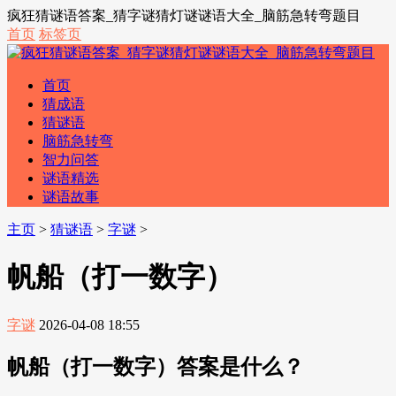
疯狂猜谜语答案_猜字谜猜灯谜谜语大全_脑筋急转弯题目
首页
标签页
首页
猜成语
猜谜语
脑筋急转弯
智力问答
谜语精选
谜语故事
主页
>
猜谜语
>
字谜
>
帆船（打一数字）
字谜
2026-04-08 18:55
帆船（打一数字）答案是什么？