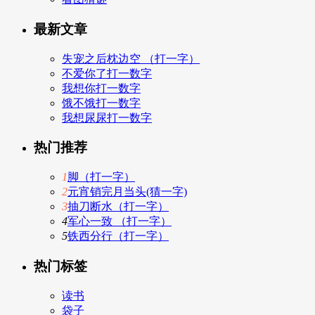
最新文章
失宠之后枕边空 （打一字）
不爱你了打一数字
我想你打一数字
饿不饿打一数字
我想尿尿打一数字
热门推荐
1
脚（打一字）
2
元宵销完月当头(猜一字)
3
抽刀断水（打一字）
4
军心一致 （打一字）
5
铁西分行（打一字）
热门标签
读书
袋子