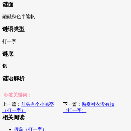
谜面
融融秋色半遮帆
谜语类型
打一字
谜底
钒
谜语解析
标签关键词：
上一篇：
前头有个小凉亭
下一篇：
贴身衬衣没有扣
（打一字）
（打一字）
相关阅读
假鸟（打一字）