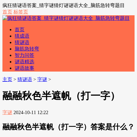
疯狂猜谜语答案_猜字谜猜灯谜谜语大全_脑筋急转弯题目
首页
标签页
首页
猜成语
猜谜语
脑筋急转弯
智力问答
谜语精选
谜语故事
主页
>
猜谜语
>
字谜
>
融融秋色半遮帆（打一字）
字谜
2024-10-11 12:22
融融秋色半遮帆（打一字）答案是什么？