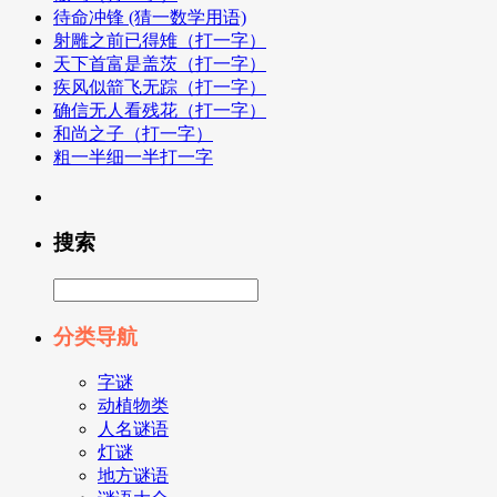
待命冲锋 (猜一数学用语)
射雕之前已得雉（打一字）
天下首富是盖茨（打一字）
疾风似箭飞无踪（打一字）
确信无人看残花（打一字）
和尚之子（打一字）
粗一半细一半打一字
搜索
分类导航
字谜
动植物类
人名谜语
灯谜
地方谜语