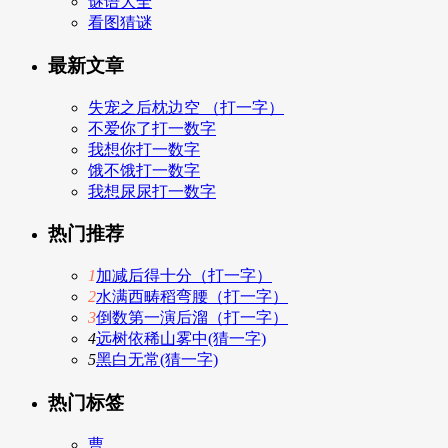
谜语大全
看图猜谜
最新文章
失宠之后枕边空 （打一字）
不爱你了打一数字
我想你打一数字
饿不饿打一数字
我想尿尿打一数字
热门推荐
1
加减后得十分（打一字）
2
水满西畴稻弯腰（打一字）
3
倒数第一演后溜（打一字）
4
远树依稀山雾中(猜一字)
5
黑白无常(猜一字)
热门标签
曹