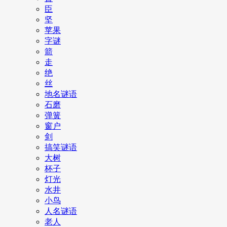
臣
坚
苹果
字谜
箭
走
绝
丝
地名谜语
石磨
弹簧
窗户
剑
搞笑谜语
大树
杯子
灯光
水井
小鸟
人名谜语
老人