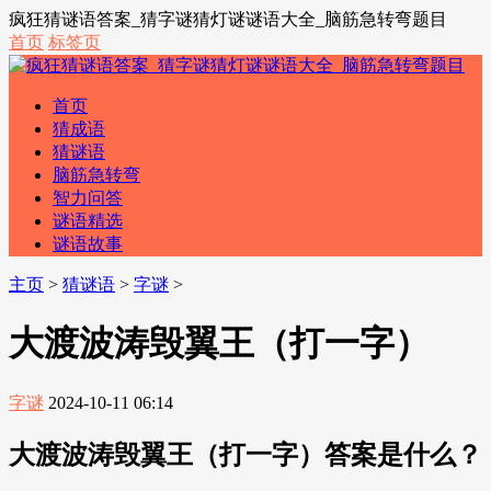
疯狂猜谜语答案_猜字谜猜灯谜谜语大全_脑筋急转弯题目
首页
标签页
首页
猜成语
猜谜语
脑筋急转弯
智力问答
谜语精选
谜语故事
主页
>
猜谜语
>
字谜
>
大渡波涛毁翼王（打一字）
字谜
2024-10-11 06:14
大渡波涛毁翼王（打一字）答案是什么？