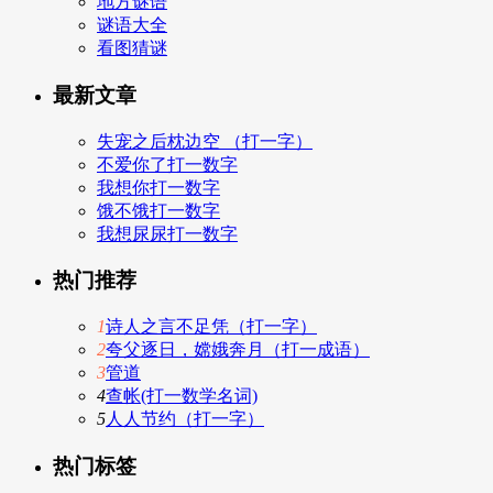
地方谜语
谜语大全
看图猜谜
最新文章
失宠之后枕边空 （打一字）
不爱你了打一数字
我想你打一数字
饿不饿打一数字
我想尿尿打一数字
热门推荐
1
诗人之言不足凭（打一字）
2
夸父逐日，嫦娥奔月（打一成语）
3
管道
4
查帐(打一数学名词)
5
人人节约（打一字）
热门标签