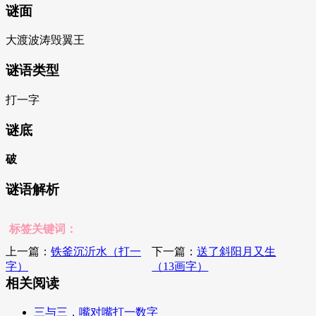
谜面
大渡波涛毁翼王
谜语类型
打一字
谜底
破
谜语解析
标签关键词：
上一篇：
铁釜沉沂水（打一
下一篇：
送了斜阳月又生
字）
（13画字）
相关阅读
三与三，嘴对嘴打一数字