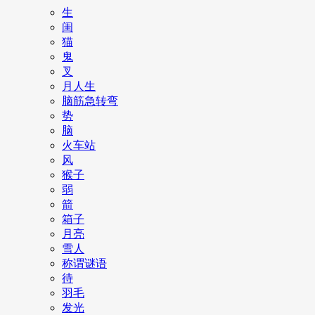
生
闺
猫
鬼
叉
月人生
脑筋急转弯
势
脑
火车站
风
猴子
弱
箭
箱子
月亮
雪人
称谓谜语
待
羽毛
发光