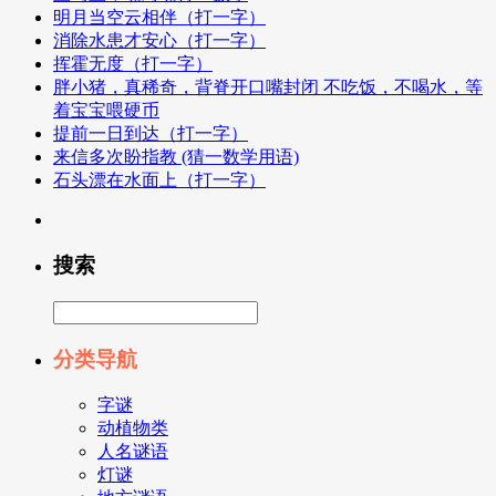
明月当空云相伴（打一字）
消除水患才安心（打一字）
挥霍无度（打一字）
胖小猪，真稀奇，背脊开口嘴封闭 不吃饭，不喝水，等
着宝宝喂硬币
提前一日到达（打一字）
来信多次盼指教 (猜一数学用语)
石头漂在水面上（打一字）
搜索
分类导航
字谜
动植物类
人名谜语
灯谜