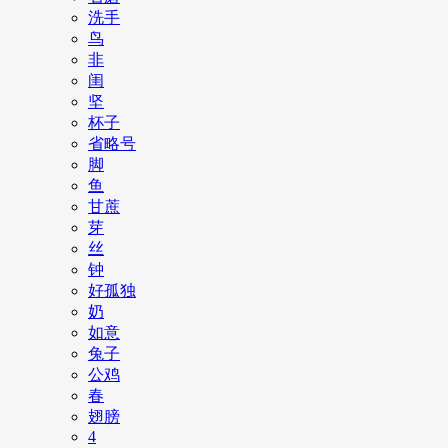
洗手
鸟
非
闺
坚
杯子
省略号
脚
鱼
甘蔗
芽
丝
钟
好孤独
奶
如意
兔子
公鸡
春
翅膀
4