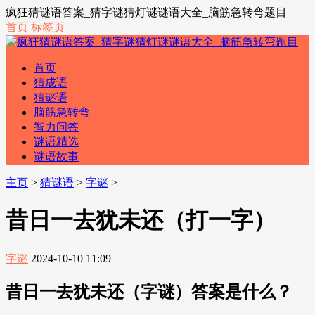
疯狂猜谜语答案_猜字谜猜灯谜谜语大全_脑筋急转弯题目
首页
标签页
首页
猜成语
猜谜语
脑筋急转弯
智力问答
谜语精选
谜语故事
主页
>
猜谜语
>
字谜
>
昔日一去犹未还（打一字）
字谜
2024-10-10 11:09
昔日一去犹未还（字谜）答案是什么？