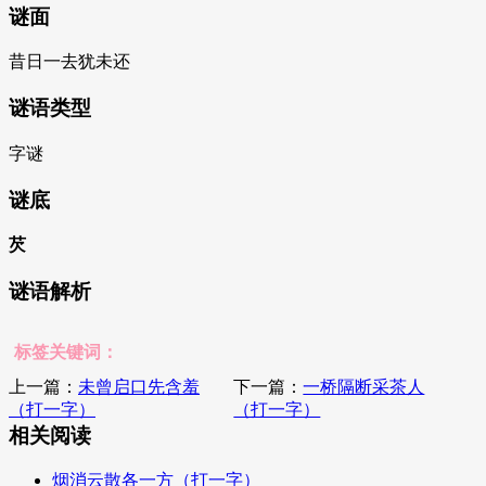
谜面
昔日一去犹未还
谜语类型
字谜
谜底
芡
谜语解析
标签关键词：
上一篇：
未曾启口先含羞
下一篇：
一桥隔断采茶人
（打一字）
（打一字）
相关阅读
烟消云散各一方（打一字）