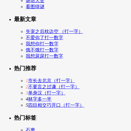
谜语大全
看图猜谜
最新文章
失宠之后枕边空 （打一字）
不爱你了打一数字
我想你打一数字
饿不饿打一数字
我想尿尿打一数字
热门推荐
1
市长去北京（打一字）
2
不要言之过谦（打一字）
3
单身汉（打一字）
4
林字多一半
5
四目相交巧开口（打一字）
热门标签
石磨