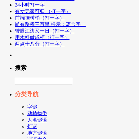
24小时打一字
有女无家可归 （打一字）
前端挂树梢（打一字）
尚有路程三百里 提示：离合字二
转眼江边又一日（打一字）
用木料做成柜（打一字）
两点十八分（打一字）
搜索
分类导航
字谜
动植物类
人名谜语
灯谜
地方谜语