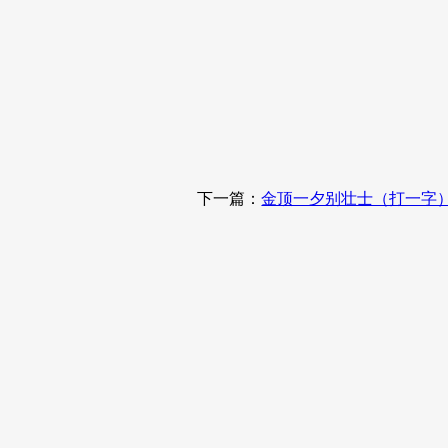
下一篇：
金顶一夕别壮士（打一字