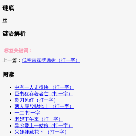
谜底
丝
谜语解析
标签关键词：
上一篇：
低空雷霆劈远树（打一字）
阅读
中有一人走得快 （打一字）
巨书犹存著者亡（打一字）
刺刀见红（打一字）
两人屁股贴地上 （打一字）
十二 打一字
老妈下午来（打一字）
异乡爱上一姑娘（打一字）
呆娃娃藏花下 （打一字）