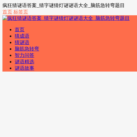
疯狂猜谜语答案_猜字谜猜灯谜谜语大全_脑筋急转弯题目
首页
标签页
首页
猜成语
猜谜语
脑筋急转弯
智力问答
谜语精选
谜语故事