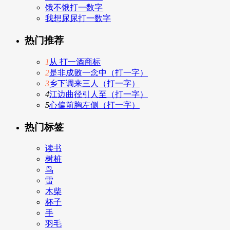
饿不饿打一数字
我想尿尿打一数字
热门推荐
1
从 打一酒商标
2
是非成败一念中（打一字）
3
乡下调来三人（打一字）
4
江边曲径引人至（打一字）
5
心偏前胸左侧（打一字）
热门标签
读书
树桩
鸟
雷
木柴
杯子
手
羽毛