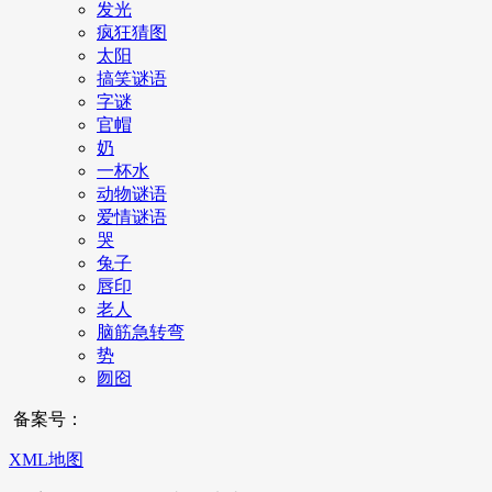
发光
疯狂猜图
太阳
搞笑谜语
字谜
官帽
奶
一杯水
动物谜语
爱情谜语
哭
兔子
唇印
老人
脑筋急转弯
势
囫囵
备案号：
XML地图