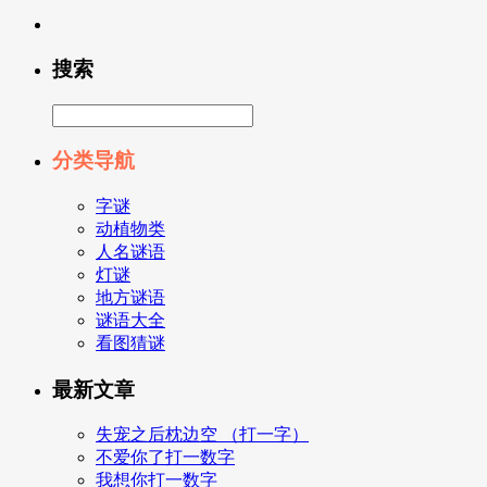
搜索
分类导航
字谜
动植物类
人名谜语
灯谜
地方谜语
谜语大全
看图猜谜
最新文章
失宠之后枕边空 （打一字）
不爱你了打一数字
我想你打一数字