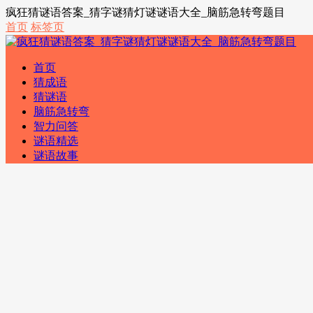
疯狂猜谜语答案_猜字谜猜灯谜谜语大全_脑筋急转弯题目
首页
标签页
首页
猜成语
猜谜语
脑筋急转弯
智力问答
谜语精选
谜语故事