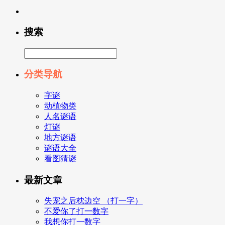
搜索
分类导航
字谜
动植物类
人名谜语
灯谜
地方谜语
谜语大全
看图猜谜
最新文章
失宠之后枕边空 （打一字）
不爱你了打一数字
我想你打一数字