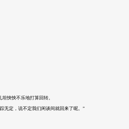
孔坦怏怏不乐地打算回转。
踪无定，说不定我们闲谈间就回来了呢。”