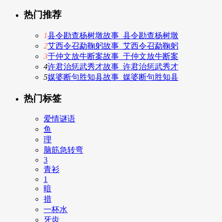
热门推荐
1
县令勘查杨树墩故事_县令勘查杨树墩
2
艾西令召勐鞠躬故事_艾西令召勐鞠躬
3
于仲文放牛断案故事_于仲文放牛断案
4
许君治惩武秀才故事_许君治惩武秀才
5
媒婆断句胜知县故事_媒婆断句胜知县
热门标签
爱情谜语
鱼
理
脑筋急转弯
3
青衫
1
暗
措
一杯水
牙齿