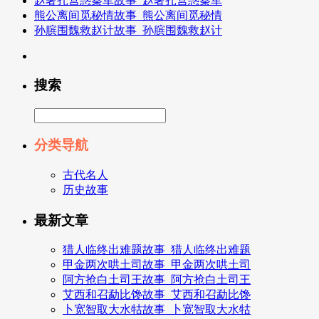
赵奢扎营惑秦军故事_赵奢扎营惑秦军
熊公离间觅秘情故事_熊公离间觅秘情
孙膑围魏救赵计故事_孙膑围魏救赵计
搜索
分类导航
古代名人
历史故事
最新文章
猎人临终出难题故事_猎人临终出难题
甲金两次哄土司故事_甲金两次哄土司
阿方抢白土司王故事_阿方抢白土司王
艾西和召勐比馋故事_艾西和召勐比馋
卜宽智取大水牯故事_卜宽智取大水牯