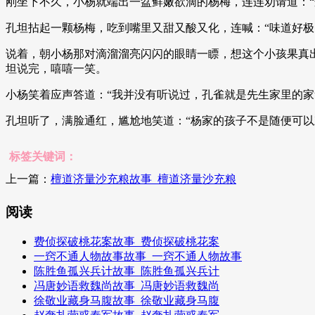
刚坐下不久，小杨就端出一盆鲜嫩欲滴的杨梅，连连劝请道：“
孔坦拈起一颗杨梅，吃到嘴里又甜又酸又化，连喊：“味道好极
说着，朝小杨那对滴溜溜亮闪闪的眼睛一瞟，想这个小孩果真
坦说完，嘻嘻一笑。
小杨笑着应声答道：“我并没有听说过，孔雀就是先生家里的家
孔坦听了，满脸通红，尴尬地笑道：“杨家的孩子不是随便可以
标签关键词：
上一篇：
檀道济量沙充粮故事_檀道济量沙充粮
阅读
费侦探破桃花案故事_费侦探破桃花案
一窍不通人物故事故事_一窍不通人物故事
陈胜鱼孤兴兵计故事_陈胜鱼孤兴兵计
冯唐妙语救魏尚故事_冯唐妙语救魏尚
徐敬业藏身马腹故事_徐敬业藏身马腹