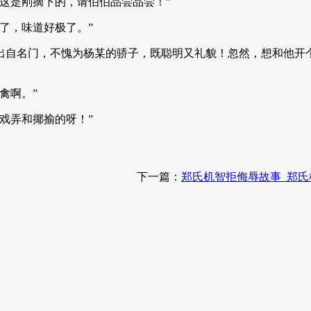
这是刚摘下的，请伯伯品尝品尝！”
了，味道好极了。”
出自名门，不愧为杨某的骄子，既聪明又礼貌！忽然，想和他开个
禽啊。”
戏弄和揶揄的呀！”
下一篇：
郑氏机智拒侮辱故事_郑氏