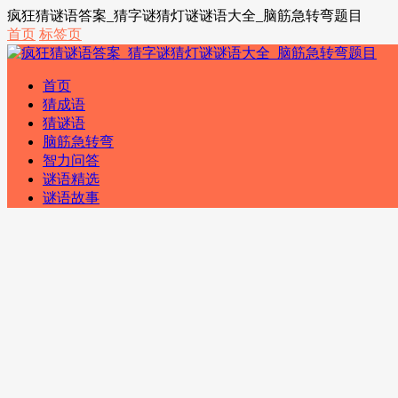
疯狂猜谜语答案_猜字谜猜灯谜谜语大全_脑筋急转弯题目
首页
标签页
首页
猜成语
猜谜语
脑筋急转弯
智力问答
谜语精选
谜语故事