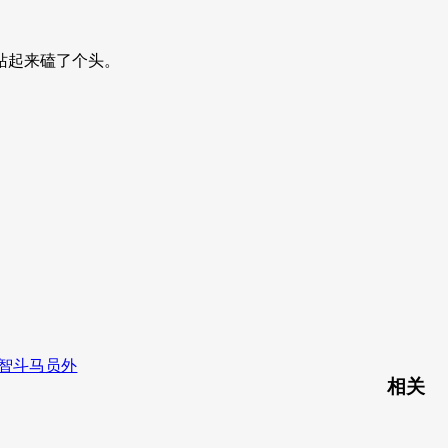
站起来磕了个头。
智斗马员外
相关