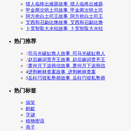
猎人临终出难题故事_猎人临终出难题
甲金两次哄土司故事_甲金两次哄土司
阿方抢白土司王故事_阿方抢白土司王
艾西和召勐比馋故事_艾西和召勐比馋
卜宽智取大水牯故事_卜宽智取大水牯
热门推荐
1
司马光破缸救人故事_司马光破缸救人
2
赵后婉词责齐王故事_赵后婉词责齐王
3
萧何月下追韩信故事_萧何月下追韩信
4
进荆树林查案故事_进荆树林查案
5
岳柱巧驳私塾师故事_岳柱巧驳私塾师
热门标签
搞笑
蚂蚁
字谜
植物密语
燕子