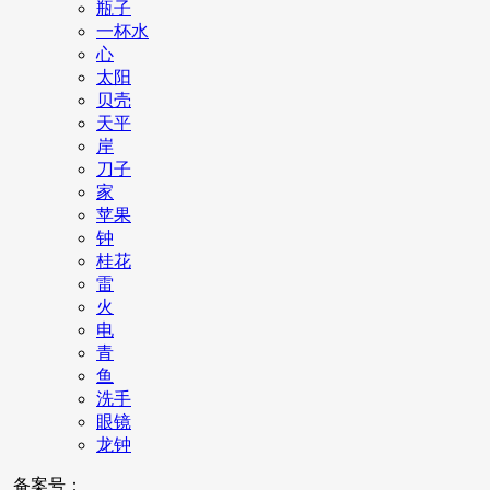
瓶子
一杯水
心
太阳
贝壳
天平
岸
刀子
家
苹果
钟
桂花
雷
火
电
青
鱼
洗手
眼镜
龙钟
备案号：