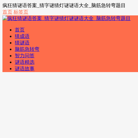
疯狂猜谜语答案_猜字谜猜灯谜谜语大全_脑筋急转弯题目
首页
标签页
首页
猜成语
猜谜语
脑筋急转弯
智力问答
谜语精选
谜语故事