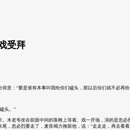
戏受拜
分得意：“要是谁有本事叫我给你们磕头，那以后你们就不必再给
磕头。”
片。木老爷坐在前面中间的靠椅上等着。戏一开场，演的是忽必
末尾，忽必烈要走了，麦良竭力挽留他，说：“走走走，再去看看