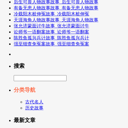
后生可畏人物故事故事_后生可畏人物故事
有备无患人物故事故事_有备无患人物故事
冷载阳木桩伸冤故事_冷载阳木桩伸冤
天涯海角人物故事故事_天涯海角人物故事
张允济蒙面讨牛故事_张允济蒙面讨牛
讼师爷一语翻案故事_讼师爷一语翻案
陈胜鱼孤兴兵计故事_陈胜鱼孤兴兵计
强至细查免冤案故事_强至细查免冤案
搜索
分类导航
古代名人
历史故事
最新文章