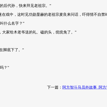
的后代孙，快来拜见老祖宗。”
迷在戏中，这时见功勋显赫的老祖宗麦良来问话，吓得情不自禁
叫什么名字？”
后，大家给木老爷送的礼、磕的头，统统免了。”
在脚底下了。”
吗？”
下一篇：
阿方智斗马员外故事_阿方