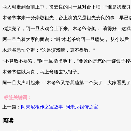
两人就走到台前正中，扮麦良的阿一旦对台下唱：“谁是我麦良
木老爷本来十分崇敬祖先，台上演的又是祖先麦良的事，早已
戏演完了，阿一旦从戏台上下来。木老爷夸奖：“演得好，这戏
阿一旦当着大家的面说：“叫‘木老爷给阿一旦磕头’。从今以
木老爷急忙分辩：“这是演戏嘛，算不得数。”
“不算数不要紧，”阿一旦指指地下，“要紧的是您的一锭银子掉
木老爷信以为真，马上弯腰去找银子。
阿一旦大声叫起来：“木老爷又给我磕第二个头了，大家看见了
标签关键词：
上一篇：
阿朱尼祖传之宝故事_阿朱尼祖传之宝
阅读