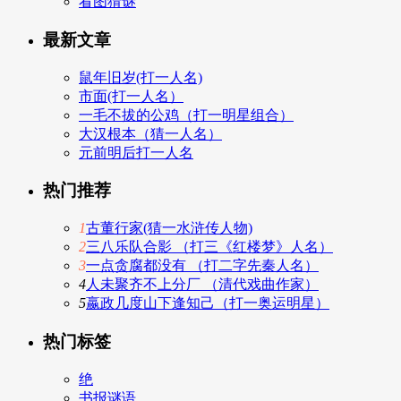
看图猜谜
最新文章
鼠年旧岁(打一人名)
市面(打一人名）
一毛不拔的公鸡（打一明星组合）
大汉根本（猜一人名）
元前明后打一人名
热门推荐
1
古董行家(猜一水浒传人物)
2
三八乐队合影 （打三《红楼梦》人名）
3
一点贪腐都没有 （打二字先秦人名）
4
人未聚齐不上分厂 （清代戏曲作家）
5
嬴政几度山下逢知己（打一奥运明星）
热门标签
绝
书报谜语