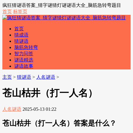
疯狂猜谜语答案_猜字谜猜灯谜谜语大全_脑筋急转弯题目
首页
标签页
首页
猜成语
猜谜语
脑筋急转弯
智力问答
谜语精选
谜语故事
主页
>
猜谜语
>
人名谜语
>
苍山枯井（打一人名）
人名谜语
2025-05-13 01:22
苍山枯井（打一人名）答案是什么？