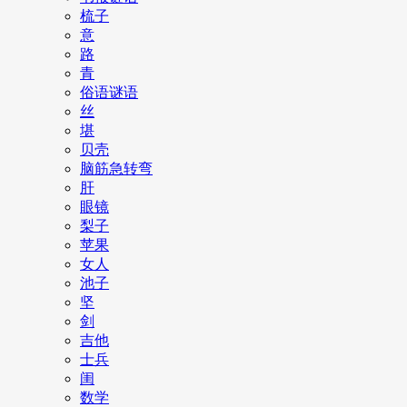
梳子
意
路
青
俗语谜语
丝
堪
贝壳
脑筋急转弯
肝
眼镜
梨子
苹果
女人
池子
坚
剑
吉他
士兵
闺
数学