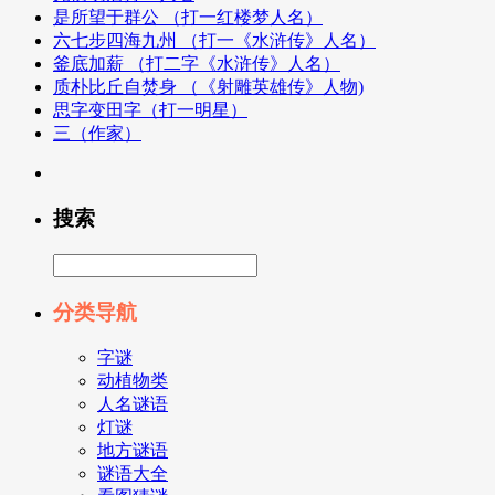
是所望于群公 （打一红楼梦人名）
六七步四海九州 （打一《水浒传》人名）
釜底加薪 （打二字《水浒传》人名）
质朴比丘自焚身 （《射雕英雄传》人物)
思字变田字（打一明星）
三（作家）
搜索
分类导航
字谜
动植物类
人名谜语
灯谜
地方谜语
谜语大全