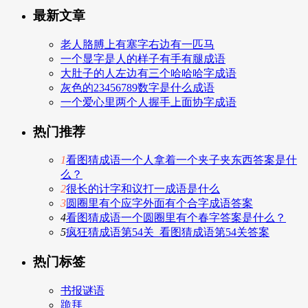
最新文章
老人胳膊上有塞字右边有一匹马
一个显字是人的样子有手有腿成语
大肚子的人左边有三个哈哈哈字成语
灰色的23456789数字是什么成语
一个爱心里两个人握手上面协字成语
热门推荐
1
看图猜成语一个人拿着一个夹子夹东西答案是什
么？
2
很长的计字和议打一成语是什么
3
圆圈里有个应字外面有个合字成语答案
4
看图猜成语一个圆圈里有个春字答案是什么？
5
疯狂猜成语第54关_看图猜成语第54关答案
热门标签
书报谜语
跪拜