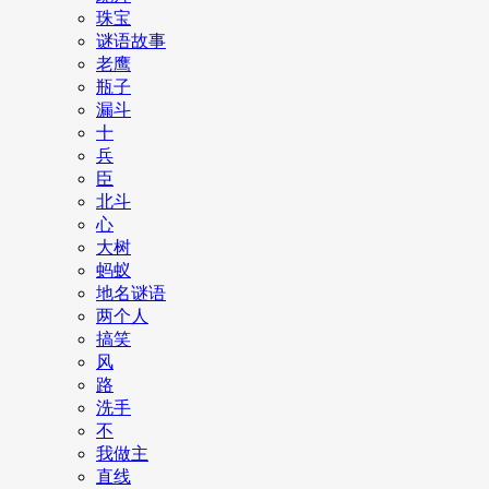
珠宝
谜语故事
老鹰
瓶子
漏斗
十
兵
臣
北斗
心
大树
蚂蚁
地名谜语
两个人
搞笑
风
路
洗手
不
我做主
直线